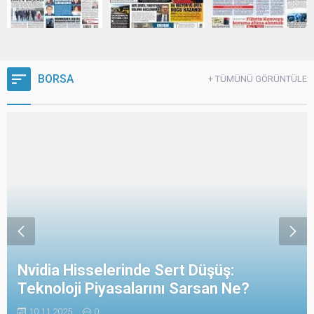
BORSA
+ TÜMÜNÜ GÖRÜNTÜLE
Nvidia Hisselerinde Sert Düşüş:
Teknoloji Piyasalarını Sarsan Ne?
10.11.2025
0