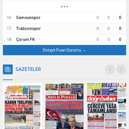
16
Samsunspor
0
0
0
17
Trabzonspor
0
0
0
18
Çorum FK
0
0
0
Detaylı Puan Durumu →
GAZETELER