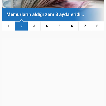
Memurların aldığı zam 3 ayda eridi…
1
2
3
4
5
6
7
8