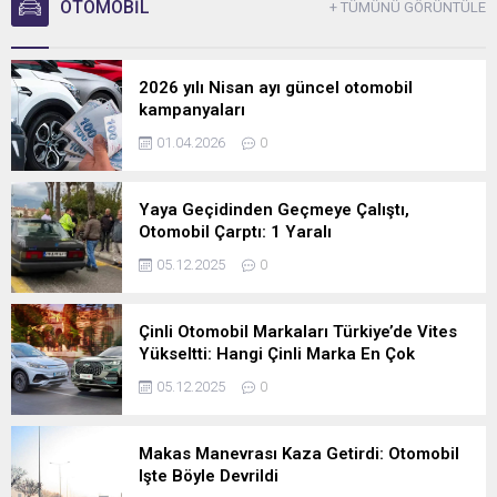
OTOMOBİL
+ TÜMÜNÜ GÖRÜNTÜLE
2026 yılı Nisan ayı güncel otomobil
kampanyaları
01.04.2026
0
Yaya Geçidinden Geçmeye Çalıştı,
Otomobil Çarptı: 1 Yaralı
05.12.2025
0
Çinli Otomobil Markaları Türkiye’de Vites
Yükseltti: Hangi Çinli Marka En Çok
Otomobili Sattı?
05.12.2025
0
Makas Manevrası Kaza Getirdi: Otomobil
Işte Böyle Devrildi