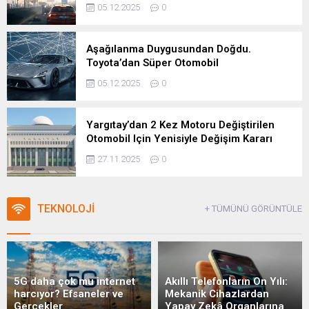
05.12.2025
0
Aşağılanma Duygusundan Doğdu.
Toyota’dan Süper Otomobil
05.12.2025
0
Yargıtay’dan 2 Kez Motoru Değiştirilen
Otomobil Için Yenisiyle Değişim Kararı
27.11.2025
0
TEKNOLOJİ
+ TÜMÜNÜ GÖRÜNTÜLE
5G daha çok mu internet
Akıllı Telefonların On Yılı:
harcıyor? Efsaneler ve
Mekanik Cihazlardan
Gerçekler
Yapay Zekâ Organlarına