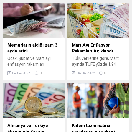
rakamlarını açıklamasıyla
(TÜFE) verilerini kamuoyuyla
birlikte, mayıs ayında
paylaştı. Piyasa anketlerinde
yenilenecek kira
ekonomistlerin aylık bazda
sözleşmeleri için geçerli
yüzde 3,19 oranında artış
olacak yasal artış sınırı da
beklediği enflasyon,
netlik kazandı. Nisan ayında
tahminleri aşarak nisan
yıllık enflasyonun yüzde
ayında yüzde 4,18 olarak
32,37 olarak
gerçekleşti.
Memurların aldığı zam 3
Mart Ayı Enflasyon
gerçekleşmesinin ardından,
ayda eridi…
Rakamları Açıklandı
kira artışlarında referans
Ocak, Şubat ve Mart ayı
TÜİK verilerine göre, Mart
kabul edilen 12 aylık TÜFE
enflasyon rakamları
ayında TÜFE yüzde 1,94
ortalaması yüzde 32,43
açıklandı. 3 aylık enflasyon
artarken, yıllık enflasyon
oldu. Geçtiğimiz nisan
04.04.2026
0
04.04.2026
0
yüzde 10,04 oldu. Açıklanan
yüzde 30,87 olarak
ayında kontrat yenileyenler...
rakamlara göre, memurların
hesaplandı.
aldığı zam üç ayda erimiş
oldu.
Almanya ve Türkiye
Kıdem tazminatına
Ekseninde Kazanç
uygulanan en yüksek