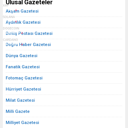
Ulusal Gazeteler
XRP
$1.062
Akşam Gazetesi
SOLANA
$72.89
Aydınlık Gazetesi
DOGECOIN
$0.069597
Diriliş Postası Gazetesi
CARDANO
$0.168995
Doğru Haber Gazetesi
Dünya Gazetesi
Fanatik Gazetesi
Fotomaç Gazetesi
Hürriyet Gazetesi
Milat Gazetesi
Milli Gazete
Milliyet Gazetesi