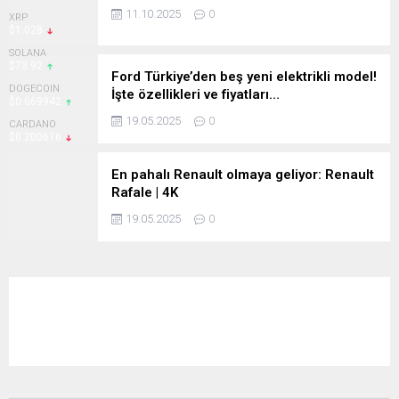
11.10.2025
0
XRP
$1.028
SOLANA
$73.92
Ford Türkiye’den beş yeni elektrikli model!
DOGECOIN
İşte özellikleri ve fiyatları…
$0.069942
19.05.2025
0
CARDANO
$0.200616
En pahalı Renault olmaya geliyor: Renault
Rafale | 4K
19.05.2025
0
2026 yılı Nisan ayı güncel otomobil
kampanyaları
01.04.2026
0