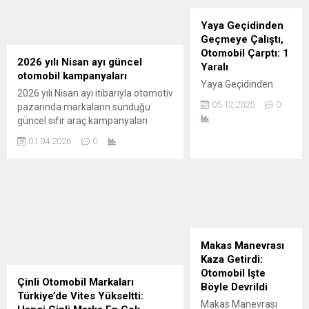
Yaya Geçidinden
Geçmeye Çalıştı,
Otomobil Çarptı: 1
2026 yılı Nisan ayı güncel
Yaralı
otomobil kampanyaları
Yaya Geçidinden
2026 yılı Nisan ayı itibarıyla otomotiv
Geçmeye Çalıştı,
05.12.2025
0
pazarında markaların sunduğu
Otomobil Çarptı: 1
güncel sıfır araç kampanyaları
Yaralı Kaza, Mimar
ağırlıklı olarak %0 faizli kredi, nakit
Sinan Mahallesi
01.04.2026
0
alım indirimleri ve takas destekleri
Mimar Sinan Bulvarı
etrafında şekilleniyor. Ayın henüz
üzerinde saat 16.00
başı olması nedeniyle birçok marka
sıralarında meydana
mart sonu başlattığı iddialı
geldi. Edinilen bilgiye
kampanyaları nisan ayına da
göre, A.A.
taşımış durumda. İşte öne çıkan
idaresindeki 09 ABK
markaların güncel otomobil ve...
932 otomobil yaya
Makas Manevrası
geçidinden yolun
Kaza Getirdi:
karşısına geçen
Otomobil Işte
Ö.Ö.’ye çarptı.
Çinli Otomobil Markaları
Böyle Devrildi
Çarpmanın etkisi ile
Türkiye’de Vites Yükseltti:
Makas Manevrası
savrulan yaya yere