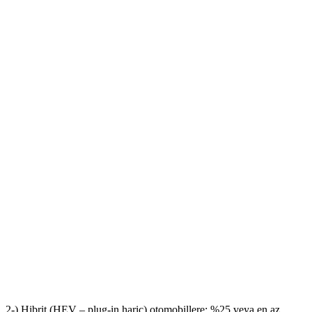
2-) Hibrit (HEV – plug-in hariç) otomobillere; %25 veya en az