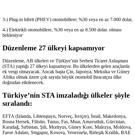
3-) Plug-in hibrit (PHEV) otomobillere; %30 veya en az 7.000 dolar,
4-) Elektrikli otomobillere, %30 veya en az 8.500 dolar. olması
bekleniyor
Düzenleme 27 ülkeyi kapsamıyor
Düzenleme, AB ülkeleri ve Türkiye’nin Serbest Ticaret Anlaşması
(STA) yaptığı 27 ülkeyi kapsamıyor. Bu ülkelerden gelen araçlarda
ek vergi olmayacak. Ancak başta Çin, Japonya, Meksika ve Güney
Afrika olmak üzere çok sayıda büyük otomobil ihracatçısı ülke
doğrudan etkilenecek.
Türkiye’nin STA imzaladığı ülkeler şöyle
sıralandı:
EFTA (İzlanda, Lihtenştayn, Norveç, İsviçre), İsrail, Makedonya,
Bosna Hersek, Filistin, Tunus, Fas, Mısır, Arnavutluk, Gürcistan,
Karadağ, Sırbistan, Şili, Morityus, Güney Kore, Malezya, Moldova,
Faroe Adaları, Singapur, Kosova, Venezuela, Birleşik Krallık, BAE