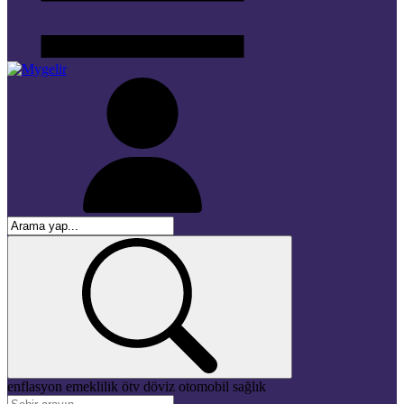
enflasyon
emeklilik
ötv
döviz
otomobil
sağlık