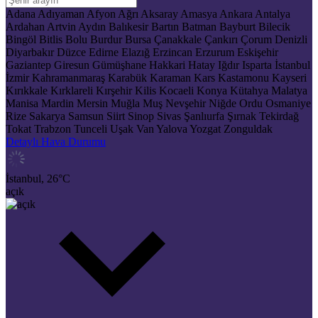
Adana
Adıyaman
Afyon
Ağrı
Aksaray
Amasya
Ankara
Antalya
Ardahan
Artvin
Aydın
Balıkesir
Bartın
Batman
Bayburt
Bilecik
Bingöl
Bitlis
Bolu
Burdur
Bursa
Çanakkale
Çankırı
Çorum
Denizli
Diyarbakır
Düzce
Edirne
Elazığ
Erzincan
Erzurum
Eskişehir
Gaziantep
Giresun
Gümüşhane
Hakkari
Hatay
Iğdır
Isparta
İstanbul
İzmir
Kahramanmaraş
Karabük
Karaman
Kars
Kastamonu
Kayseri
Kırıkkale
Kırklareli
Kırşehir
Kilis
Kocaeli
Konya
Kütahya
Malatya
Manisa
Mardin
Mersin
Muğla
Muş
Nevşehir
Niğde
Ordu
Osmaniye
Rize
Sakarya
Samsun
Siirt
Sinop
Sivas
Şanlıurfa
Şırnak
Tekirdağ
Tokat
Trabzon
Tunceli
Uşak
Van
Yalova
Yozgat
Zonguldak
Detaylı Hava Durumu
İstanbul,
26
°C
açık