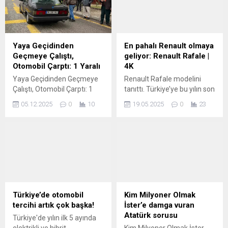
Özellikle Honda ve Toyota
kontrol edilen üç masaj
gibi önde gelen üreticilerin
yoğunluğu seviyesi ve 10
yeni nesil EV gücüne
program sunarken fiyatının
yaptıkları yatırımlar, menzil
ise 1372 dolar olduğu
ve genel performans
öğrenildi.
Yaya Geçidinden
En pahalı Renault olmaya
açısından büyük kazanımlar
Geçmeye Çalıştı,
geliyor: Renault Rafale |
sağlayacak gelişen bir
Otomobil Çarptı: 1 Yaralı
4K
teknolojiyi işaret ediyor: Katı
Yaya Geçidinden Geçmeye
Renault Rafale modelini
hal...
Çalıştı, Otomobil Çarptı: 1
tanıttı. Türkiye’ye bu yılın son
Yaralı Kaza, Mimar Sinan
çeyreğinde gelecek olan
05.12.2025
0
10
19.05.2025
0
23
Mahallesi Mimar Sinan
model markanın D
Bulvarı üzerinde saat 16.00
segmentindeki yeni
sıralarında meydana geldi.
temsilcisi olacak. Model
Edinilen bilgiye göre, A.A.
ayrıca Renault’un en pahalı
idaresindeki 09 ABK 932
fiyat etiketine sahip aracı
otomobil yaya geçidinden
olacak. 200 hp full-tech adı
yolun karşısına geçen Ö.Ö.’ye
verilen ünite Austral’den
çarptı. Çarpmanın etkisi ile
tanıdık. Yakında pazarda
savrulan yaya yere düşerek
boy gösterecek olan
Türkiye’de otomobil
Kim Milyoner Olmak
yaralandı. Kazayı görenler
modelin 300 beygirlik 4×4
tercihi artık çok başka!
İster’e damga vuran
durumu 112 Acil...
seçenegi de var.
Atatürk sorusu
Türkiye'de yılın ilk 5 ayında
elektrikli ve hibrit
Kim Milyoner Olmak İster