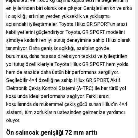
kapasitesi ve 1.000 kg taşıma kapasitesi ile segmentinin
en iyilerinden biri olarak öne çıkıyor. Genişletilen ön ve arka
iz açıklığı, artırılan yerden yükseklik ve yaklaşma
açısındaki iyileştirmeler, Toyota Hilux GR SPORT’un arazi
kabiliyetlerini güçlendiriyor. Toyota, GR SPORT modelini
şimdiye kadarki en iyi sürüş deneyimine sahip Hilux olarak
tanımlıyor. Daha geniş iz açıklığı, azaltılan gövde
burulması, daha hassas direksiyon tepkisi ve iyileştirilen
yol tutuş özellikleriyle Toyota Hilux GR SPORT hem yolda
hem de arazide daha üstün bir performans sergiliyor.
Seçilebilir 4×4 özelliğine sahip Hilux GR SPORT, Aktif
Elektronik Çekiş Kontrol Sistemi (A-TRC) ile her türlü yol
koşulunda ideal performans sağlıyor. Farklı arazi
koşullarında da mükemmel çekiş gücü sunan Hilux’ın 4×4
sistemi, tüm zorlukların üstesinden gelmenize yardımcı
oluyor.
Ön salıncak genişliği 72 mm arttı