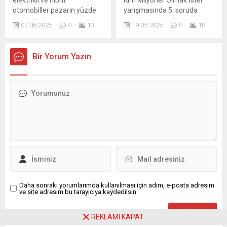
otomobiller pazarın yüzde
yarışmasında 5. soruda
42,9'unu oluştururken
elenen Kamile Bağcı isimli
07.06.2025
0
13
19.05.2025
0
18
toplam satışları 169 bin
yarışmacı herkesi şaşırttı.
246'ya ulaştı. Hibrit araçlar
"Mustafa Kemal Atatürk'e,
içerisinde plug-in hibrit,
'Kemal' adını veren
Bir Yorum Yazın
geçen yılın aynı dönemine
matematik öğretmeninin
göre, yüzde 1402,7 artış
adı nedir?" sorusuna Bağcı
göstererek 20 bin 812 satış
"Kemal" yanıtını verdi. "Bu
adedine ulaştı.
soruda elenirsem üzülürüm"
diyen genç kadın doğru
cevabın "Mustafa" olduğunu
öğrenince büyük üzüntü
yaşadı.
Daha sonraki yorumlarımda kullanılması için adım, e-posta adresim
ve site adresim bu tarayıcıya kaydedilsin.
REKLAMI KAPAT