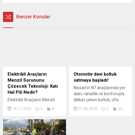
Benzer Konular
Elektrikli Araçların
Otomotiv devi koltuk
Menzil Sorununu
satmaya başladı!
Çözecek Teknoloji: Katı
Nissan'ın N7 araçlarında yer
Hal Pili Nedir?
alan, rahatlık ve konforuyla
Elektrikli Araçların Menzil
dikkat çeken koltuk, ofis
Sorununu Çözecek
koltuğuna dönüştü. Böylece
16.11.2025
0
8
01.06.2025
0
24
Teknoloji: Katı Hal Pili Nedir?
Japon otomotiv devi, koltuk
Modern elektrikli araçlar her
satmaya başladı. Ofis
geçen gün daha fazla enerji
koltuğu, bir akıllı telefon
verimliliğine ulaşıyor.
uygulaması aracılığıyla