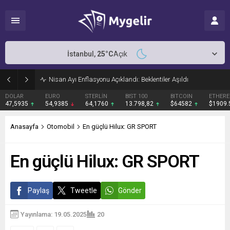
İstanbul,
25
°C
Açık
Nisan Ayı Enflasyonu Açıklandı: Beklentiler Aşıldı
DOLAR
EURO
STERLİN
BIST 100
BITCOIN
ETHER
47,5935
54,9385
64,1760
13.798,82
$64582
$1909
Anasayfa
Otomobil
En güçlü Hilux: GR SPORT
En güçlü Hilux: GR SPORT
Paylaş
Tweetle
Gönder
Yayınlama: 19.05.2025
20