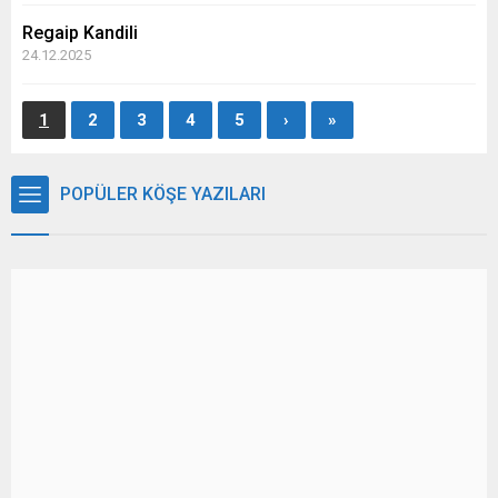
Regaip Kandili
24.12.2025
1
2
3
4
5
›
»
POPÜLER KÖŞE YAZILARI