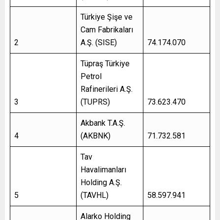
Türkiye Şişe ve
Cam Fabrikaları
2
A.Ş. (SISE)
74.174.070
Tüpraş Türkiye
Petrol
Rafinerileri A.Ş.
3
(TUPRS)
73.623.470
Akbank T.A.Ş.
4
(AKBNK)
71.732.581
Tav
Havalimanları
Holding A.Ş.
5
(TAVHL)
58.597.941
Alarko Holding