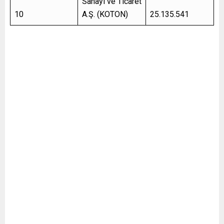
Sanayi ve Ticaret
10
A.Ş. (KOTON)
25.135.541