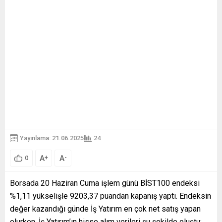
Yayınlama: 21.06.2025
24
A
A
+
-
0
Borsada 20 Haziran Cuma işlem günü BİST100 endeksi
%1,11 yükselişle 9203,37 puandan kapanış yaptı. Endeksin
değer kazandığı günde İş Yatırım en çok net satış yapan
olurken, İş Yatırım’ın hisse alım verileri
şu şekilde oluştu;