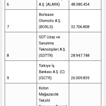
6
A.Ş. (ALARK)
48.380.454
Borlease
Otomotiv A.Ş.
7
(BORLS)
32.706.808
SDT Uzay ve
Savunma
Teknolojileri A.Ş.
8
(SDTTR)
28.947.748
Türkiye İş
Bankası A.Ş. (C)
9
(ISCTR)
26.009.859
Koton
Mağazacılık
Tekstil