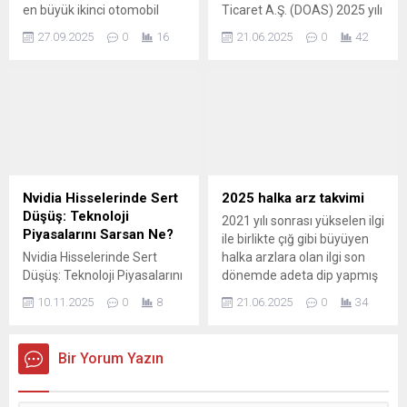
en büyük ikinci otomobil
Ticaret A.Ş. (DOAS) 2025 yılı
üreticisi ve en büyük
1. çeyrek finansal sonuçları
27.09.2025
0
16
21.06.2025
0
42
otomobil
kamuya açıklandı. Bilanço
ihracatçısı Chery’nin
sonrası Şirketin finansal
hisseleri yarından itibaren
tabloları için değerlendirme,
Hong Kong Borsası’nda
İntegral Yatırım Menkul
işlem görmeye başlayacak.
Değerler A.Ş.’den geldi.
Şirketin borsaya yaptığı
Kurum değerlendirmesinde
bildirime göre, halka arzda
şu ifadeleri kullandı; Doğuş
297,4 milyon hissenin, 27,75
Otomotiv Servis ve Ticaret
ila 30,75 Hong Kong doları
A.Ş. hisse haberleri Buna
Nvidia Hisselerinde Sert
2025 halka arz takvimi
(3,57 ila 3,95 ABD doları)
göre İntegral Yatırım
Düşüş: Teknoloji
2021 yılı sonrası yükselen ilgi
fiyattan satılması
değerlendirmesi şu şekilde;
Piyasalarını Sarsan Ne?
ile birlikte çığ gibi büyüyen
planlanıyor....
“Doğuş Otomotiv (DOAS)...
Nvidia Hisselerinde Sert
halka arzlara olan ilgi son
Düşüş: Teknoloji Piyasalarını
dönemde adeta dip yapmış
Sarsan Ne? Sektör devleri
durumda. Borsada halka arz
10.11.2025
0
8
21.06.2025
0
34
arasında yapılan milyarlarca
yatırımcısının özellikle 2024
dolarlık yatırım anlaşmaları,
yılı sonu ve 2025 yılı
2000'lerdeki dot-com
içerisinde önemli bir kâr
Bir Yorum Yazın
balonu dönemini hatırlatıyor.
marjı yakalayamadı ve
Haberi Oku Kaynak: Google
yaklaşık iki aydır SPK’dan
News
yeni bir halka arz onayı