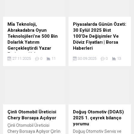
Mi̇a Teknoloji,
Piyasalarda Günün Özeti:
Abrakadabra Oyun
30 Eylül 2025 Bist
Teknolojileri’ne 500 Bin
100’De Değişimler Ve
Dolarlık Yatırım
Döviz Fiyatları | Borsa
Gerçekleştirdi Yazar
Haberleri
Forinvest Haber
Piyasalarda Günün Özeti: 30
27.11.2025
0
11
30.09.2025
0
13
Mi̇a Teknoloji, Abrakadabra
Eylül 2025 Bist 100'De
Oyun Teknolojileri’ne 500
Değişimler Ve Döviz Fiyatları
Bin Dolarlık Yatırım
| Borsa Haberleri 30 Eylül
Gerçekleştirdi Yazar
2025 Salı, BIST 100 günü
Forinvest Haber ForInvest –
%-0.33 düşüşle 11.012.12
MİA Teknoloji, dijital eğlence
puandan tamamladı.
ve etkileşim teknolojileri
Endeks gün içinde en yüksek
alanında faaliyet gösteren
11.070,32 puandan işlem
Abrakadabra Oyun
görürken en düşük
Çinli Otomobil Üreticisi
Doğuş Otomotiv (DOAS)
Teknolojileri A.Ş.'ye… Haberi
10.943,54 puanı gördü.
Chery Borsaya Açılıyor
2025 1. çeyrek bilanço
Oku Kaynak: Google News
İstanbul Borsası’nda bugün;
yorumu
Çinli Otomobil Üreticisi
en çok işlem gören hisseler
Chery Borsaya Açılıyor Çin’in
Doğuş Otomotiv Servis ve
THYAO...