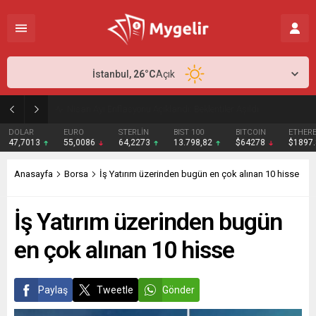
İstanbul,
26
°C
Açık
Nisan Ayı Enflasyonu Açıklandı: Beklentiler Aşıldı
DOLAR
EURO
STERLİN
BIST 100
BITCOIN
ETHER
47,7013
55,0086
64,2273
13.798,82
$64278
$1897
Anasayfa
Borsa
İş Yatırım üzerinden bugün en çok alınan 10 hisse
İş Yatırım üzerinden bugün
en çok alınan 10 hisse
Paylaş
Tweetle
Gönder