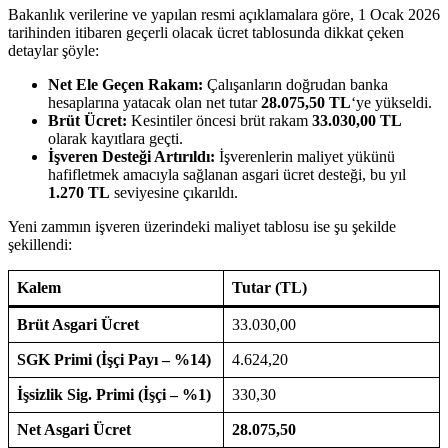
Bakanlık verilerine ve yapılan resmi açıklamalara göre, 1 Ocak 2026
tarihinden itibaren geçerli olacak ücret tablosunda dikkat çeken
detaylar şöyle:
Net Ele Geçen Rakam:
Çalışanların doğrudan banka
hesaplarına yatacak olan net tutar
28.075,50 TL
‘ye yükseldi.
Brüt Ücret:
Kesintiler öncesi brüt rakam
33.030,00 TL
olarak kayıtlara geçti.
İşveren Desteği Artırıldı:
İşverenlerin maliyet yükünü
hafifletmek amacıyla sağlanan asgari ücret desteği, bu yıl
1.270 TL
seviyesine çıkarıldı.
Yeni zammın işveren üzerindeki maliyet tablosu ise şu şekilde
şekillendi:
Kalem
Tutar (TL)
Brüt Asgari Ücret
33.030,00
SGK Primi (İşçi Payı – %14)
4.624,20
İşsizlik Sig. Primi (İşçi – %1)
330,30
Net Asgari Ücret
28.075,50