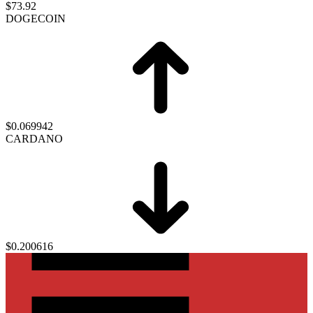
$73.92
DOGECOIN
$0.069942
CARDANO
$0.200616