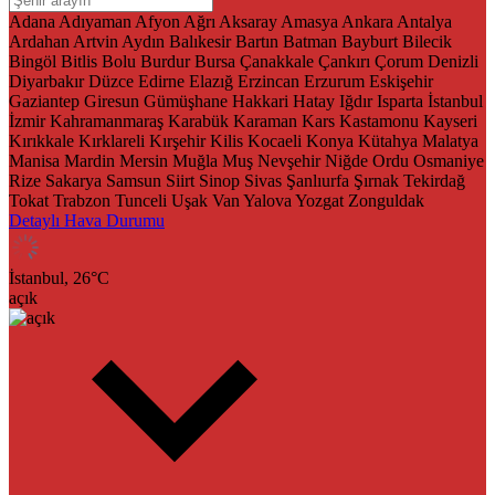
Adana
Adıyaman
Afyon
Ağrı
Aksaray
Amasya
Ankara
Antalya
Ardahan
Artvin
Aydın
Balıkesir
Bartın
Batman
Bayburt
Bilecik
Bingöl
Bitlis
Bolu
Burdur
Bursa
Çanakkale
Çankırı
Çorum
Denizli
Diyarbakır
Düzce
Edirne
Elazığ
Erzincan
Erzurum
Eskişehir
Gaziantep
Giresun
Gümüşhane
Hakkari
Hatay
Iğdır
Isparta
İstanbul
İzmir
Kahramanmaraş
Karabük
Karaman
Kars
Kastamonu
Kayseri
Kırıkkale
Kırklareli
Kırşehir
Kilis
Kocaeli
Konya
Kütahya
Malatya
Manisa
Mardin
Mersin
Muğla
Muş
Nevşehir
Niğde
Ordu
Osmaniye
Rize
Sakarya
Samsun
Siirt
Sinop
Sivas
Şanlıurfa
Şırnak
Tekirdağ
Tokat
Trabzon
Tunceli
Uşak
Van
Yalova
Yozgat
Zonguldak
Detaylı Hava Durumu
İstanbul,
26
°C
açık