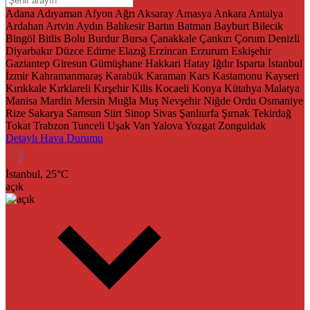
Adana
Adıyaman
Afyon
Ağrı
Aksaray
Amasya
Ankara
Antalya
Ardahan
Artvin
Aydın
Balıkesir
Bartın
Batman
Bayburt
Bilecik
Bingöl
Bitlis
Bolu
Burdur
Bursa
Çanakkale
Çankırı
Çorum
Denizli
Diyarbakır
Düzce
Edirne
Elazığ
Erzincan
Erzurum
Eskişehir
Gaziantep
Giresun
Gümüşhane
Hakkari
Hatay
Iğdır
Isparta
İstanbul
İzmir
Kahramanmaraş
Karabük
Karaman
Kars
Kastamonu
Kayseri
Kırıkkale
Kırklareli
Kırşehir
Kilis
Kocaeli
Konya
Kütahya
Malatya
Manisa
Mardin
Mersin
Muğla
Muş
Nevşehir
Niğde
Ordu
Osmaniye
Rize
Sakarya
Samsun
Siirt
Sinop
Sivas
Şanlıurfa
Şırnak
Tekirdağ
Tokat
Trabzon
Tunceli
Uşak
Van
Yalova
Yozgat
Zonguldak
Detaylı Hava Durumu
İstanbul,
25
°C
açık