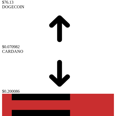
$76.13
DOGECOIN
$0.070982
CARDANO
$0.200086