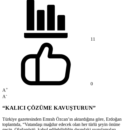
11
0
+
A
-
A
“KALICI ÇÖZÜME KAVUŞTURUN”
Türkiye gazetesinden Emrah Özcan’ın aktardığına göre, Erdoğan
toplantıda, “Vatandaşı mağdur edecek olan her türlü şeyin önüne
geçin. Olağanüstü, kabul edilebilirliğin dışındaki uygulamaları