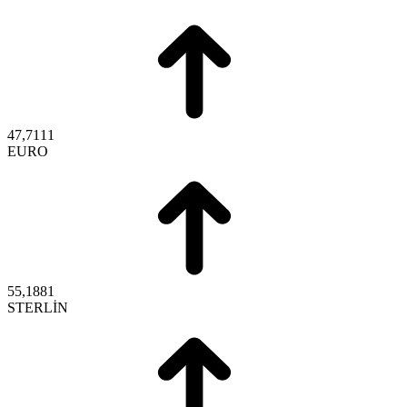
47,7111
EURO
55,1881
STERLİN