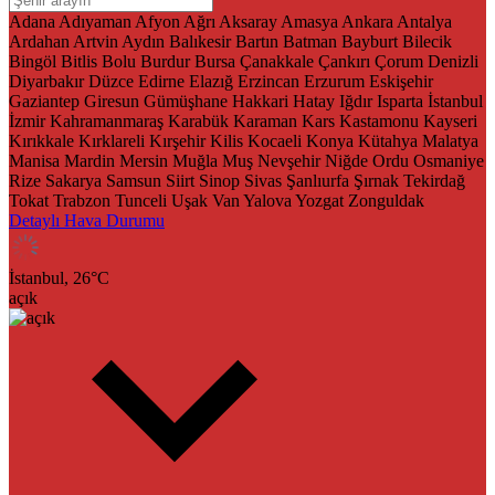
Adana
Adıyaman
Afyon
Ağrı
Aksaray
Amasya
Ankara
Antalya
Ardahan
Artvin
Aydın
Balıkesir
Bartın
Batman
Bayburt
Bilecik
Bingöl
Bitlis
Bolu
Burdur
Bursa
Çanakkale
Çankırı
Çorum
Denizli
Diyarbakır
Düzce
Edirne
Elazığ
Erzincan
Erzurum
Eskişehir
Gaziantep
Giresun
Gümüşhane
Hakkari
Hatay
Iğdır
Isparta
İstanbul
İzmir
Kahramanmaraş
Karabük
Karaman
Kars
Kastamonu
Kayseri
Kırıkkale
Kırklareli
Kırşehir
Kilis
Kocaeli
Konya
Kütahya
Malatya
Manisa
Mardin
Mersin
Muğla
Muş
Nevşehir
Niğde
Ordu
Osmaniye
Rize
Sakarya
Samsun
Siirt
Sinop
Sivas
Şanlıurfa
Şırnak
Tekirdağ
Tokat
Trabzon
Tunceli
Uşak
Van
Yalova
Yozgat
Zonguldak
Detaylı Hava Durumu
İstanbul,
26
°C
açık