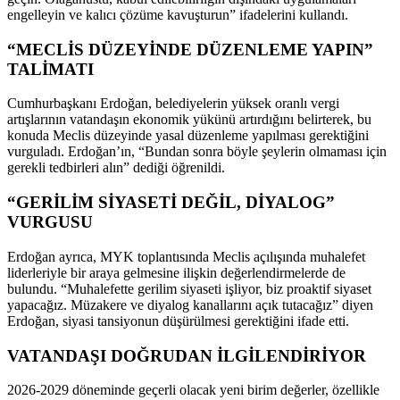
engelleyin ve kalıcı çözüme kavuşturun” ifadelerini kullandı.
“MECLİS DÜZEYİNDE DÜZENLEME YAPIN”
TALİMATI
Cumhurbaşkanı Erdoğan, belediyelerin yüksek oranlı vergi
artışlarının vatandaşın ekonomik yükünü artırdığını belirterek, bu
konuda Meclis düzeyinde yasal düzenleme yapılması gerektiğini
vurguladı. Erdoğan’ın, “Bundan sonra böyle şeylerin olmaması için
gerekli tedbirleri alın” dediği öğrenildi.
“GERİLİM SİYASETİ DEĞİL, DİYALOG”
VURGUSU
Erdoğan ayrıca, MYK toplantısında Meclis açılışında muhalefet
liderleriyle bir araya gelmesine ilişkin değerlendirmelerde de
bulundu. “Muhalefette gerilim siyaseti işliyor, biz proaktif siyaset
yapacağız. Müzakere ve diyalog kanallarını açık tutacağız” diyen
Erdoğan, siyasi tansiyonun düşürülmesi gerektiğini ifade etti.
VATANDAŞI DOĞRUDAN İLGİLENDİRİYOR
2026-2029 döneminde geçerli olacak yeni birim değerler, özellikle