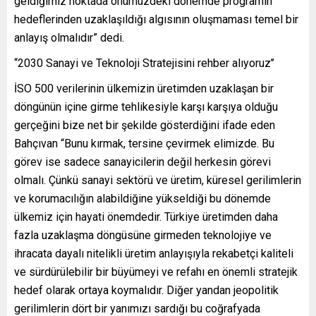
geldiğimiz noktada önümüzdeki dönemde programın
hedeflerinden uzaklaşıldığı algısının oluşmaması temel bir
anlayış olmalıdır” dedi.
‘‘2030 Sanayi ve Teknoloji Stratejisini rehber alıyoruz’’
İSO 500 verilerinin ülkemizin üretimden uzaklaşan bir
döngünün içine girme tehlikesiyle karşı karşıya olduğu
gerçeğini bize net bir şekilde gösterdiğini ifade eden
Bahçıvan “Bunu kırmak, tersine çevirmek elimizde. Bu
görev ise sadece sanayicilerin değil herkesin görevi
olmalı. Çünkü sanayi sektörü ve üretim, küresel gerilimlerin
ve korumacılığın alabildiğine yükseldiği bu dönemde
ülkemiz için hayati önemdedir. Türkiye üretimden daha
fazla uzaklaşma döngüsüne girmeden teknolojiye ve
ihracata dayalı nitelikli üretim anlayışıyla rekabetçi kaliteli
ve sürdürülebilir bir büyümeyi ve refahı en önemli stratejik
hedef olarak ortaya koymalıdır. Diğer yandan jeopolitik
gerilimlerin dört bir yanımızı sardığı bu coğrafyada