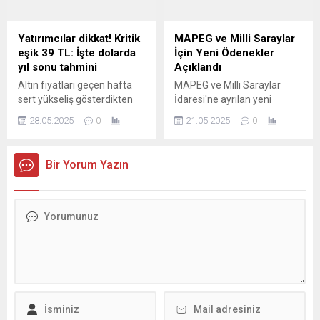
çıkarma planının yeni
zirvelere ulaşan ralliyi test
etmesinin ardından sürdü.
Yatırımcılar dikkat! Kritik
MAPEG ve Milli Saraylar
Nasdaq 100, OpenAI’nin
eşik 39 TL: İşte dolarda
İçin Yeni Ödenekler
hisse satışının yapay zeka
yıl sonu tahmini
Açıklandı
konusunda iyimserliği
Altın fiyatları geçen hafta
MAPEG ve Milli Saraylar
artırmasının ardından
sert yükseliş gösterdikten
İdaresi'ne ayrılan yeni
perşembe günü yükselişle
sonra yeni haftada
ödeneklerle birlikte, doğal
kapandı ve üst...
28.05.2025
0
21.05.2025
0
düşüşlere sahne oldu. Gram
kaynak aramaları ve tarihi
altın fiyatı 4 bin 200 TL’yi
yapıların yönetimi için
aştıktan sonra hızla
önemli finansal destek
Bir Yorum Yazın
gerileyerek 4 bin 150 TL
sağlanacak. MAPEG'in
seviyelerinin altını gördü.
bütçesi 4,2 milyar liraya
Yeni haftanın ilk iki işlem
yükselirken, Milli Saraylar'a
gününde fiyatlarda belirgin
ise 2025 yılı için 3 milyar
bir düşüş yaşandı. DOLARDA
liralık özel ödenek ayrıldı. Bu
KRİTİK EŞİK 39 BANDI! Yurt
gelişmelerle birlikte kamu
içinde altının...
kurumlarının finansal yapısı
güçleniyor.