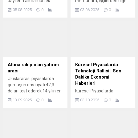
bayilerin alıcılardan ek
memurlara, işçilerden diğer
ödeme istemesi üzerine
tüm vatandaşlara yönelik
05.08.2025
0
03.06.2025
0
Ticaret Bakanlığı, mevzuata
sıfır faizli kredi ve avantajlı
aykırı işlemlere 684 bin
taksitli nakit avans
TL'ye kadar ceza
kampanyalarını duyurdu.
uygulanacağını duyurdu.
Bayram öncesinde
güncellenen bu cazip
tekliflerle, 80.000 TL’ye
varan finansman imkanları
sunuluyor. Bayram
Harcamalarına Faizsiz
Altına rakip olan yatırım
Küresel Piyasalarda
Destek Yağmuru Bankaların
aracı
Teknoloji Rallisi | Son
bu özel bayram paketleri,
Dakika Ekonomi
Uluslararası piyasalarda
özellikle 3 ve 6 ay gibi kısa
Haberleri
gümüşün ons fiyatı 42,3
vadeli seçeneklerle...
doları test ederek 14 yılın en
Küresel Piyasalarda
yüksek seviyesine çıktı.
Teknoloji Rallisi | Son Dakika
13.09.2025
0
03.10.2025
0
Fed'in faiz indirimi
Ekonomi Haberleri ABD
beklentilerinin
teknoloji hisselerindeki
güçlenmesiyle birlikte
yükseliş ivmesi, hükümetin
değerli metallerde yukarı
kapanmasının ikinci
yönlü hareket dikkat çekti.
gününde Trump yönetiminin
“binlerce” federal işten