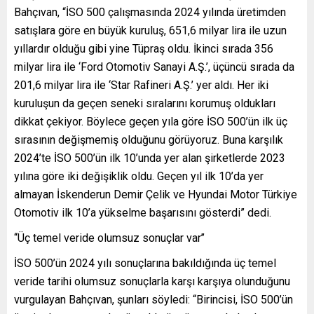
Bahçıvan, “İSO 500 çalışmasında 2024 yılında üretimden
satışlara göre en büyük kuruluş, 651,6 milyar lira ile uzun
yıllardır olduğu gibi yine Tüpraş oldu. İkinci sırada 356
milyar lira ile ‘Ford Otomotiv Sanayi A.Ş.’, üçüncü sırada da
201,6 milyar lira ile ‘Star Rafineri A.Ş.’ yer aldı. Her iki
kuruluşun da geçen seneki sıralarını korumuş oldukları
dikkat çekiyor. Böylece geçen yıla göre İSO 500’ün ilk üç
sırasının değişmemiş olduğunu görüyoruz. Buna karşılık
2024’te İSO 500’ün ilk 10’unda yer alan şirketlerde 2023
yılına göre iki değişiklik oldu. Geçen yıl ilk 10’da yer
almayan İskenderun Demir Çelik ve Hyundai Motor Türkiye
Otomotiv ilk 10’a yükselme başarısını gösterdi” dedi.
‘‘Üç temel veride olumsuz sonuçlar var’’
İSO 500’ün 2024 yılı sonuçlarına bakıldığında üç temel
veride tarihi olumsuz sonuçlarla karşı karşıya olunduğunu
vurgulayan Bahçıvan, şunları söyledi: “Birincisi, İSO 500’ün