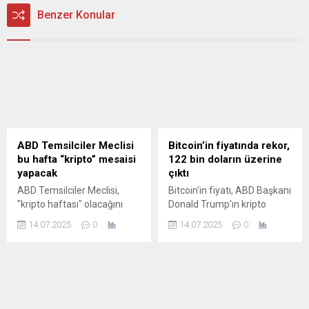
Benzer Konular
ABD Temsilciler Meclisi
Bitcoin’in fiyatında rekor,
bu hafta “kripto” mesaisi
122 bin doların üzerine
yapacak
çıktı
ABD Temsilciler Meclisi,
Bitcoin'in fiyatı, ABD Başkanı
"kripto haftası" olacağını
Donald Trump'ın kripto
duyurduğu bu hafta, ülkeyi
dostu politikalarının
14.07.2025
0
14.07.2025
0
"gezegenin kripto başkenti"
kurumsal şirketlerin talebini
yapma çabaları kapsamında
artırmasıyla 122 bin doları
üç yasa tasarısını ele alacak.
aşarak rekor tazeledi.