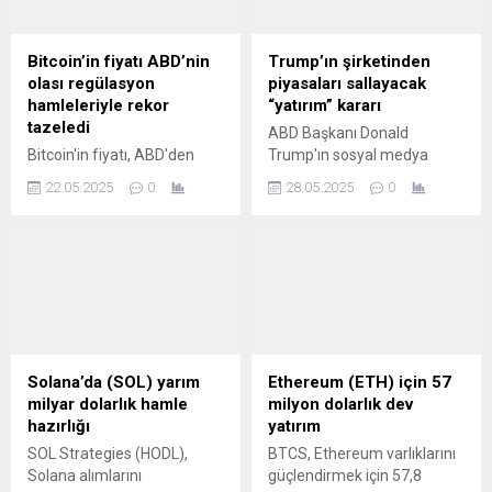
Bitcoin’in fiyatı ABD’nin
Trump’ın şirketinden
olası regülasyon
piyasaları sallayacak
hamleleriyle rekor
“yatırım” kararı
tazeledi
ABD Başkanı Donald
Bitcoin'in fiyatı, ABD'den
Trump'ın sosyal medya
gelmesi beklenen ve kripto
şirketi, Bitcoin hazinesi
22.05.2025
0
28.05.2025
0
paralara yönelik olumlu
oluşturmak üzere yaklaşık
görülen düzenlemeler
2,5 milyar dolar
nedeniyle 109 bin 481
toplayacağını bildirdi.
dolara ulaşarak rekor
tazeledi.
Solana’da (SOL) yarım
Ethereum (ETH) için 57
milyar dolarlık hamle
milyon dolarlık dev
hazırlığı
yatırım
SOL Strategies (HODL),
BTCS, Ethereum varlıklarını
Solana alımlarını
güçlendirmek için 57,8