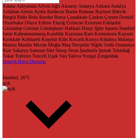
Adana
Adıyaman
Afyon
Ağrı
Aksaray
Amasya
Ankara
Antalya
Ardahan
Artvin
Aydın
Balıkesir
Bartın
Batman
Bayburt
Bilecik
Bingöl
Bitlis
Bolu
Burdur
Bursa
Çanakkale
Çankırı
Çorum
Denizli
Diyarbakır
Düzce
Edirne
Elazığ
Erzincan
Erzurum
Eskişehir
Gaziantep
Giresun
Gümüşhane
Hakkari
Hatay
Iğdır
Isparta
İstanbul
İzmir
Kahramanmaraş
Karabük
Karaman
Kars
Kastamonu
Kayseri
Kırıkkale
Kırklareli
Kırşehir
Kilis
Kocaeli
Konya
Kütahya
Malatya
Manisa
Mardin
Mersin
Muğla
Muş
Nevşehir
Niğde
Ordu
Osmaniye
Rize
Sakarya
Samsun
Siirt
Sinop
Sivas
Şanlıurfa
Şırnak
Tekirdağ
Tokat
Trabzon
Tunceli
Uşak
Van
Yalova
Yozgat
Zonguldak
Detaylı Hava Durumu
İstanbul,
26
°C
açık