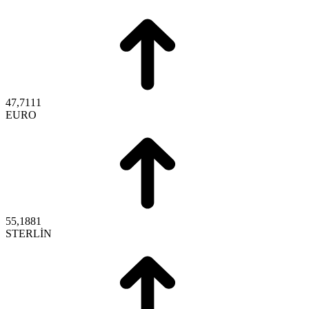
47,7111
EURO
55,1881
STERLİN