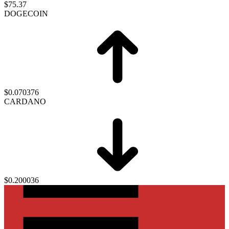
$75.37
DOGECOIN
$0.070376
CARDANO
$0.200036