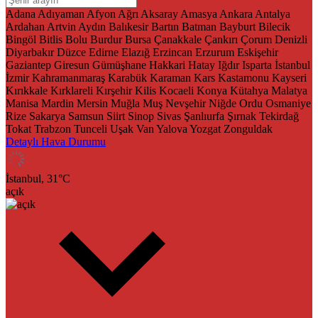
Adana
Adıyaman
Afyon
Ağrı
Aksaray
Amasya
Ankara
Antalya
Ardahan
Artvin
Aydın
Balıkesir
Bartın
Batman
Bayburt
Bilecik
Bingöl
Bitlis
Bolu
Burdur
Bursa
Çanakkale
Çankırı
Çorum
Denizli
Diyarbakır
Düzce
Edirne
Elazığ
Erzincan
Erzurum
Eskişehir
Gaziantep
Giresun
Gümüşhane
Hakkari
Hatay
Iğdır
Isparta
İstanbul
İzmir
Kahramanmaraş
Karabük
Karaman
Kars
Kastamonu
Kayseri
Kırıkkale
Kırklareli
Kırşehir
Kilis
Kocaeli
Konya
Kütahya
Malatya
Manisa
Mardin
Mersin
Muğla
Muş
Nevşehir
Niğde
Ordu
Osmaniye
Rize
Sakarya
Samsun
Siirt
Sinop
Sivas
Şanlıurfa
Şırnak
Tekirdağ
Tokat
Trabzon
Tunceli
Uşak
Van
Yalova
Yozgat
Zonguldak
Detaylı Hava Durumu
İstanbul,
31
°C
açık