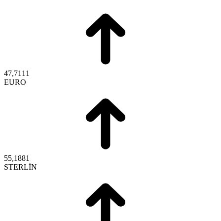
47,7111
EURO
55,1881
STERLİN