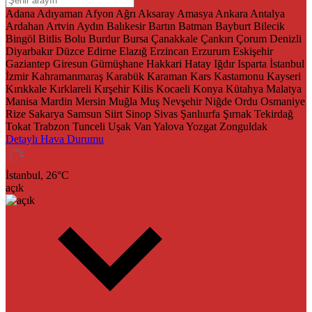
Adana
Adıyaman
Afyon
Ağrı
Aksaray
Amasya
Ankara
Antalya
Ardahan
Artvin
Aydın
Balıkesir
Bartın
Batman
Bayburt
Bilecik
Bingöl
Bitlis
Bolu
Burdur
Bursa
Çanakkale
Çankırı
Çorum
Denizli
Diyarbakır
Düzce
Edirne
Elazığ
Erzincan
Erzurum
Eskişehir
Gaziantep
Giresun
Gümüşhane
Hakkari
Hatay
Iğdır
Isparta
İstanbul
İzmir
Kahramanmaraş
Karabük
Karaman
Kars
Kastamonu
Kayseri
Kırıkkale
Kırklareli
Kırşehir
Kilis
Kocaeli
Konya
Kütahya
Malatya
Manisa
Mardin
Mersin
Muğla
Muş
Nevşehir
Niğde
Ordu
Osmaniye
Rize
Sakarya
Samsun
Siirt
Sinop
Sivas
Şanlıurfa
Şırnak
Tekirdağ
Tokat
Trabzon
Tunceli
Uşak
Van
Yalova
Yozgat
Zonguldak
Detaylı Hava Durumu
İstanbul,
26
°C
açık