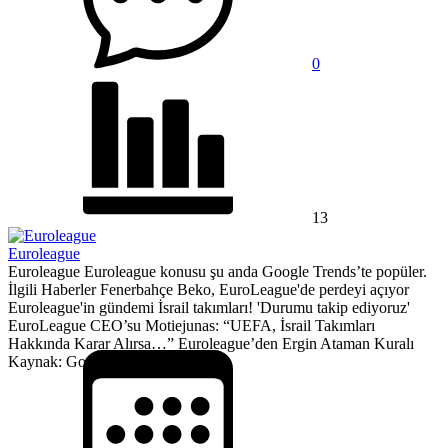
0
13
Euroleague
Euroleague Euroleague konusu şu anda Google Trends’te popüler.
İlgili Haberler Fenerbahçe Beko, EuroLeague'de perdeyi açıyor
Euroleague'in gündemi İsrail takımları! 'Durumu takip ediyoruz'
EuroLeague CEO’su Motiejunas: “UEFA, İsrail Takımları
Hakkında Karar Alırsa…” Euroleague’den Ergin Ataman Kuralı
Kaynak: Google Trends