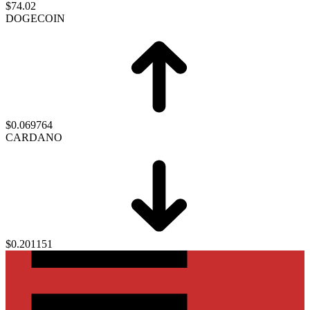
$74.02
DOGECOIN
$0.069764
CARDANO
$0.201151