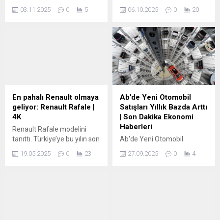
Sistemine Sahip Ilk Benzinli
Mobilite Derneği (ODMD)
03.11.2025
0
5
06.10.2025
0
20
Otomobil: Nissan Teana
verilerinden derlediği
Otomotiv dünyasına ilişkin
bilgilere göre, otomobil
gelişmeleri yakından takip
satışları bu yıl ocak-eylülde
eden Barış, DonanımHaber
geçen yılın aynı dönemine
okurlarına otomobil
kıyasla yüzde 9,98 artarak
haberleri çoğunlukta olmak
742 bin 687, hafif ticari araç
üzere Türkiye gündemine
satışları da yüzde 5,92
ilişkin içerikler de aktarıyor.
yükselerek 184 bin 960 oldu.
Yeni Nissan Teana’nın iç
Söz konusu dönemde
En pahalı Renault olmaya
Ab’de Yeni Otomobil
tasarımı, elektrikli
Türkiye otomobil
geliyor: Renault Rafale |
Satışları Yıllık Bazda Arttı
otomobillerden ilham alan
pazarında...
4K
| Son Dakika Ekonomi
modern ve sade bir
Haberleri
Renault Rafale modelini
görünüme sahip. Kabinin
tanıttı. Türkiye’ye bu yılın son
Ab'de Yeni Otomobil
yüzde 90’ı yumuşak...
çeyreğinde gelecek olan
Satışları Yıllık Bazda Arttı |
19.05.2025
0
23
27.09.2025
0
4
model markanın D
Son Dakika Ekonomi
segmentindeki yeni
Haberleri Avrupa Birliği (AB)
temsilcisi olacak. Model
pazarında yeni otomobil
ayrıca Renault’un en pahalı
satışları, ağustosta yıllık
fiyat etiketine sahip aracı
bazda yüzde 5,3 artışla 677
olacak. 200 hp full-tech adı
bin 786 oldu. Avrupa
verilen ünite Austral’den
Otomobil Üreticileri Birliği