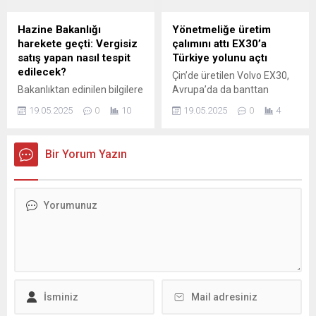
tanıdık. Yakında pazarda
(ACEA), AB ülkelerinin
boy gösterecek olan
Ağustos ayına ilişkin yeni
Hazine Bakanlığı
Yönetmeliğe üretim
modelin 300 beygirlik 4×4
otomobil tescil verilerini
harekete geçti: Vergisiz
çalımını attı EX30’a
seçenegi de var.
açıkladı. Buna göre AB
satış yapan nasıl tespit
Türkiye yolunu açtı
ülkelerinde yeni otomobil...
edilecek?
Çin’de üretilen Volvo EX30,
Bakanlıktan edinilen bilgilere
Avrupa’da da banttan
göre, Gelir İdaresi, e-
inmeye başlayınca Türkiye
19.05.2025
0
10
19.05.2025
0
4
ticaretin ayrılmaz bir parçası
kapısı aralandı. Araç artık
haline gelen
tebliğe çalım atarak yakın
sanalPOSsistemleri
zamanda Türkiye’de de
Bir Yorum Yazın
kullanılarak yapılan
satışa sunulacak. Hatta bize
satışlardan elde edilen
özel bir motor seçeneği de
gelirlerin vergilendirilmesi
var. Böylece Türkiye’de
amacıyla harekete geçti.
satılan en ucuz Volvo
olacak. Volvo uzun bir
süredir Çin’de üretilen Volvo
EX30, tebliğe çalım atarak
üretim tesislerinde ikinci
perdeyi de...