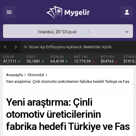
İstanbul,
25
°C
Kapalı
Nisan Ayı Enflasyonu Açıklandı: Beklentiler Aşıldı
DOLAR
EURO
STERLİN
BIST 100
BITCOIN
ETHER
47,7111
55,1881
64,4139
13.779,39
$64763
$1913
Anasayfa
Otomobil
Yeni araştırma: Çinli otomotiv üreticilerinin fabrika hedefi Türkiye ve Fas
Yeni araştırma: Çinli
otomotiv üreticilerinin
fabrika hedefi Türkiye ve Fas