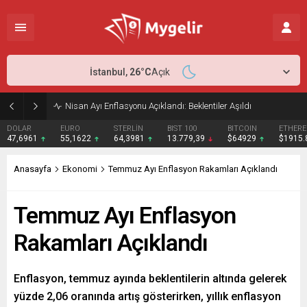
İstanbul,
26
°C
Açık
Nisan Ayı Enflasyonu Açıklandı: Beklentiler Aşıldı
DOLAR
EURO
STERLİN
BIST 100
BITCOIN
ETHER
47,6961
55,1622
64,3981
13.779,39
$64929
$1915
Anasayfa
Ekonomi
Temmuz Ayı Enflasyon Rakamları Açıklandı
Temmuz Ayı Enflasyon
Rakamları Açıklandı
Enflasyon, temmuz ayında beklentilerin altında gelerek
yüzde 2,06 oranında artış gösterirken, yıllık enflasyon