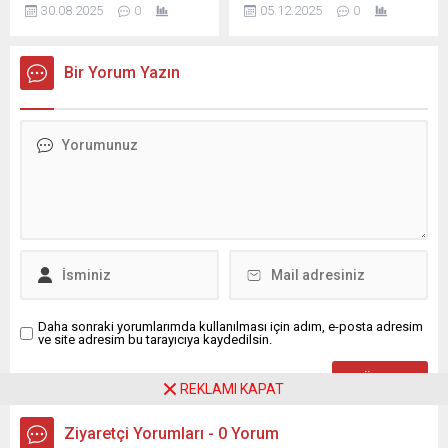
Bekliyor: Masada 120 Bin TL
Euro 49.65, İngiliz Sterlini
30.08.2025
0
05.12.2025
0
İddiası!
56.75 TL’den işlem görüyor.
Bu sabah 08.21 itibarıyla
42.37 TL’den alınan Dolar,
Bir Yorum Yazın
42.55 TL’den; 49.30 TL’den
alınan Euro 49.65 TL’den
satılıyor. İngiliz Sterlininin
alışı 56.40 TL’den, satışı ise
56.75 TL’den gerçekleşiyor.
Dikkat! Suç teşkil edecek,...
Daha sonraki yorumlarımda kullanılması için adım, e-posta adresim
ve site adresim bu tarayıcıya kaydedilsin.
REKLAMI KAPAT
Ziyaretçi Yorumları - 0 Yorum