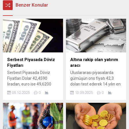
Benzer Konular
Serbest Piyasada Döviz
Altına rakip olan yatırım
Fiyatları
aracı
Serbest Piyasada Döviz
Uluslararası piyasalarda
Fiyatları Dolar 42,4590
gümüşün ons fiyatı 42,3
liradan, euro ise 49,6200
doları test ederek 14 yılın en
liradan güne başladı.
yüksek seviyesine çıktı.
05.12.2025
0
13.09.2025
0
İstanbul Kapalıçarşı’da
Fed'in faiz indirimi
42,4570 liradan alınan dolar
beklentilerinin
42,4590 liradan, 49,6180
güçlenmesiyle birlikte
liradan alınan euro ise
değerli metallerde yukarı
49,6200 liradan satılıyor. Son
yönlü hareket dikkat çekti.
kapanışta dolar 42,44