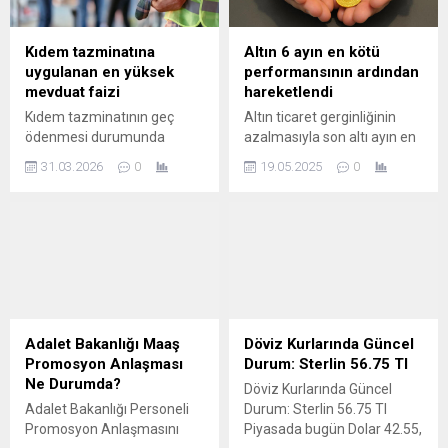
liradan, euro ise 49,54
liradan satılmıştı. –
İSTANBUL Haberi Oku
Kıdem tazminatına
Altın 6 ayın en kötü
Kaynak: Google News
uygulanan en yüksek
performansının ardından
mevduat faizi
hareketlendi
Kıdem tazminatının geç
Altın ticaret gerginliğinin
ödenmesi durumunda
azalmasıyla son altı ayın en
uygulanan “mevduata
kötü haftasını
31.03.2026
0
19.05.2025
0
uygulanan en yüksek faiz”,
yaşadı. Değerli metaller,
1475 sayılı İş Kanunu’nun
küresel risk iştahındaki
14. maddesinde düzenlenen
artışla güvenli liman
ve işçiyi enflasyon
talebinin azalması ve
karşısında korumayı
güçlenen dolar endeksinin
amaçlayan özel bir faiz
etkisiyle değer kaybetti.
türüdür. Bu faiz oranı sabit
Altının ons fiyatı, ABD-Çin
bir rakam değildir; piyasa
ticaret geriliminin
koşullarına ve bankaların
azalmasıyla zayıflayan
Adalet Bakanlığı Maaş
Döviz Kurlarında Güncel
uygulamalarına göre
güvenli liman talebi ve
Promosyon Anlaşması
Durum: Sterlin 56.75 Tl
değişkenlik gösterir. 1. En
yükselen dolar endeksinin
Ne Durumda?
Döviz Kurlarında Güncel
Yüksek Mevduat Faizi
etkisiyle gerileyerek 3 bin
Adalet Bakanlığı Personeli
Durum: Sterlin 56.75 Tl
Nedir? İş...
200 dolar seviyesine indi...
Promosyon Anlaşmasını
Piyasada bugün Dolar 42.55,