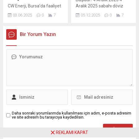
CW Enerji, Bursa’da faaliyet
Aralık 2025 sabahı döviz
gösteren bir firmanın
kurları tekrar gündemde.
03.06.2025
0
7
05.12.2025
0
7
çatısına da imzasını attı ve
Dolar ve Euro’nun güne
firmanın çatısını panelleri ile
hangi seviyelerden
donattı. Kurulumu
başladığına ilişkin güncel
Bir Yorum Yazın
tamamlanan 1290,38 kWp
veriler yakından izleniyor.
gücündeki güneş enerji
Peki, 4 Aralık 2025
santrali (GES) ile yılda
sabahında dolar ve euro
yaklaşık 98 adet ağacın
güne nasıl başladı? Serbest
atmosferden uzaklaştırdığı
piyasada 42,4570 liradan
miktara eşit olan 649 bin
alınan dolar, 42,4590 liradan
839 kg karbondioksit
satılıyor. 49,6180 liradan
salınımı önlenecek.
alınan...
Daha sonraki yorumlarımda kullanılması için adım, e-posta adresim
ve site adresim bu tarayıcıya kaydedilsin.
REKLAMI KAPAT