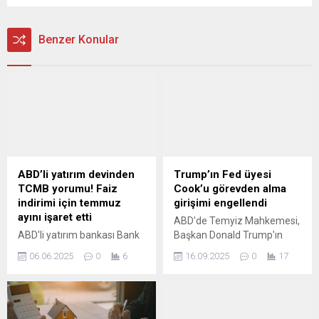
Benzer Konular
ABD’li yatırım devinden
Trump’ın Fed üyesi
TCMB yorumu! Faiz
Cook’u görevden alma
indirimi için temmuz
girişimi engellendi
ayını işaret etti
ABD'de Temyiz Mahkemesi,
ABD'li yatırım bankası Bank
Başkan Donald Trump'ın
of America (BofA)
ABD Merkez Bankası (Fed)
06.06.2025
0
6
16.09.2025
0
17
Türkiye'de açıklanan mayıs
Yönetim Kurulu Üyesi Lisa
ayı enflasyon verisinin
Cook'un görevden
ardından yayımladığı
alınmasına yönelik talebini
değerlendirmede, Türkiye
reddetti.