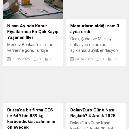
Cumhuriyet Merkez
Bankası'ndan temmuzda
200 baz puanlık faiz indirimi
beklediğini, haziran ayı için
ise bu adımın erken
Nisan Ayında Konut
Memurların aldığı zam 3
olacağını ifade etti. İşte
Fiyatlarında En Çok Kayıp
ayda eridi…
detaylar...
Yaşanan İller
Ocak, Şubat ve Mart ayı
Merkez Bankası'nın nisan
enflasyon rakamları
verilerine göre, Türkiye
açıklandı. 3 aylık enflasyon
genelinde sadece Ankara'da
yüzde 10,04 oldu. Açıklanan
21.05.2025
0
7
04.04.2026
0
17
reel getiri sağlandı. Diğer
rakamlara göre, memurların
illerde ise değer kaybı
aldığı zam üç ayda erimiş
görüldü.
oldu.
Bursa’da bir firma GES
Dolar/Euro Güne Nasıl
ile 649 bin 839 kg
Başladı? 4 Aralık 2025
karbondioksit salınımını
Dolar/Euro Güne Nasıl
önleyecek
Başladı? 4 Aralık 2025 4