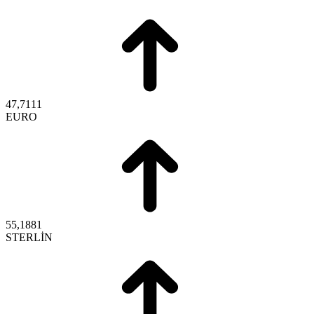
47,7111
EURO
55,1881
STERLİN