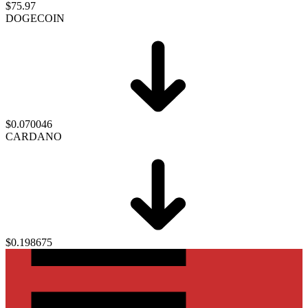
$75.97
DOGECOIN
$0.070046
CARDANO
$0.198675