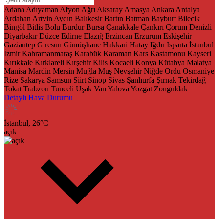
Adana
Adıyaman
Afyon
Ağrı
Aksaray
Amasya
Ankara
Antalya
Ardahan
Artvin
Aydın
Balıkesir
Bartın
Batman
Bayburt
Bilecik
Bingöl
Bitlis
Bolu
Burdur
Bursa
Çanakkale
Çankırı
Çorum
Denizli
Diyarbakır
Düzce
Edirne
Elazığ
Erzincan
Erzurum
Eskişehir
Gaziantep
Giresun
Gümüşhane
Hakkari
Hatay
Iğdır
Isparta
İstanbul
İzmir
Kahramanmaraş
Karabük
Karaman
Kars
Kastamonu
Kayseri
Kırıkkale
Kırklareli
Kırşehir
Kilis
Kocaeli
Konya
Kütahya
Malatya
Manisa
Mardin
Mersin
Muğla
Muş
Nevşehir
Niğde
Ordu
Osmaniye
Rize
Sakarya
Samsun
Siirt
Sinop
Sivas
Şanlıurfa
Şırnak
Tekirdağ
Tokat
Trabzon
Tunceli
Uşak
Van
Yalova
Yozgat
Zonguldak
Detaylı Hava Durumu
İstanbul,
26
°C
açık