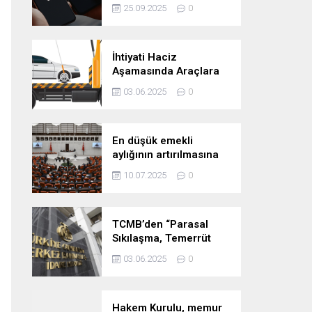
Başladı
25.09.2025
0
İhtiyati Haciz
Aşamasında Araçlara
Yakalama Şerhi
03.06.2025
0
Konulamaz!
En düşük emekli
aylığının artırılmasına
yönelik teklif kabul
10.07.2025
0
edildi
TCMB’den “Parasal
Sıkılaşma, Temerrüt
Riski ve Firmaların
03.06.2025
0
Konut Satışı” analizi
Hakem Kurulu, memur