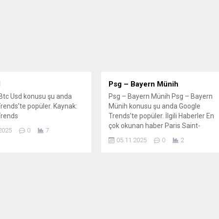
d
Psg – Bayern Münih
Btc Usd konusu şu anda
Psg – Bayern Münih Psg – Bayern
rends’te popüler. Kaynak:
Münih konusu şu anda Google
Trends
Trends’te popüler. İlgili Haberler En
çok okunan haber Paris Saint-
2025
0
7
Germain – Bayern Münih maçı Canlı
05.11.2025
0
2
Anlatım (Şampiyonlar Ligi) PSG –
Bayern Münih maçı: hangi kanalda,
saat kaçta, muhtemel 11’ler PSG
Bayern Münih CANLI nereden
izlenir? PSG Bayern Münih...