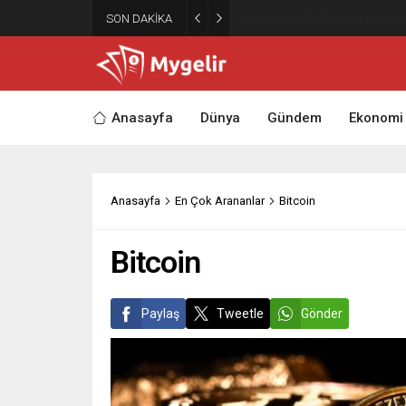
SON DAKİKA
Nisan Ayı Enflasyonu Açıklandı
Anasayfa
Dünya
Gündem
Ekonomi
Anasayfa
En Çok Arananlar
Bitcoin
Bitcoin
Paylaş
Tweetle
Gönder