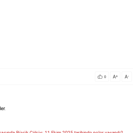
A
A
+
-
0
er.
asasında Büyük Çöküş: 11 Ekim 2025 tarihinde neler yaşandı?