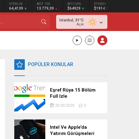
STERLİN
BIST 100
BITCOIN
ETHEREUM
XRP
64,4139
13.779,39
$64929
$1914.09
$1.034
İstanbul,
31
°C
Açık
POPÜLER KONULAR
Eşref Rüya 15 Bölüm
Full Izle
25.09.2025
0
Intel Ve Apple’da
Yatırım Görüşmeleri