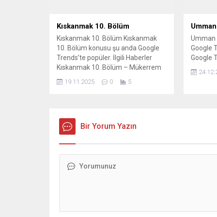
Kıskanmak 10. Bölüm
Umman
Kıskanmak 10. Bölüm Kıskanmak
Umman 
10. Bölüm konusu şu anda Google
Google T
Trends’te popüler. İlgili Haberler
Google 
Kıskanmak 10. Bölüm – Mükerrem
24.12.
Yaşadıklarına İSYAN ETTİ!
19.11.2025
0
5
Kıskanmak Son Bölüm Yayınlandı
mı? 10. Bölüm Full HD İzleme Linki
Var mı? Kıskanmak 10. Bölümde Ne
Oldu? Kıskanmak 10. Bölüm 2.
Fragmanı Kıskanmak 10. Bölüm 1.
Bir Yorum Yazın
Fragmanı...