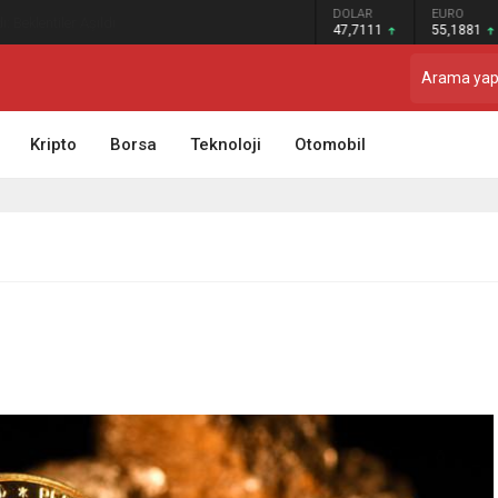
GRAM ALTIN
DOLAR
EURO
: Beklentiler Aşıldı
6.660,55
47,7111
55,1881
Kripto
Borsa
Teknoloji
Otomobil