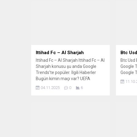
Ittihad Fc – Al Sharjah
Btc Us
Ittihad Fc – Al Sharjah Ittihad Fc – Al
Btc Usd 
Sharjah konusu şu anda Google
Google T
Trends’te popüler. İlgili Haberler
Google 
Bugün kimin maçı var? UEFA
11.10.
Şampiyonlar Ligi 4 Kasım maç
04.11.2025
0
6
programı Karim Benzema, Asya
Şampiyonlar Ligi maçı için Erbil’e
gelecek Hangi maç, saat kaçta,
hangi kanalda | 4 Kasım spor ekranı
Asya...