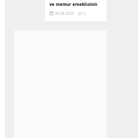
ve memur emeklisinin
zammını belirledi
26.08.2025
0