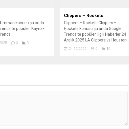
Clippers – Rockets
Umman konusu şu anda
Clippers – Rockets Clippers –
rends’te popüler. Kaynak:
Rockets konusu şu anda Google
Trends
Trends’te popüler. İlgili Haberler 24
Aralık 2025 LA Clippers vs Houston
2025
0
3
Rockets maçı Hangi Kanalda Saat
24.12.2025
0
10
Kaçta Yayınlanacak? Alperen
Şengün Yetmedi; LA Clippers,
Houston’ı Kawhi ile Geçti Alperen
Şengün 'double double' yaptı!
Rockets kazandı Alperen maça
damga vurdu: Houston, Clippers’ı...