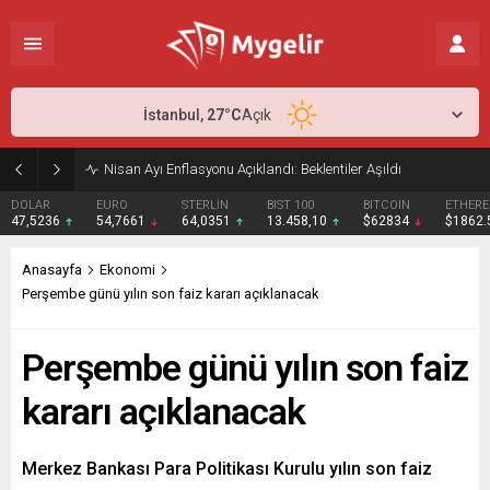
İstanbul,
27
°C
Açık
Nisan Ayı Enflasyonu Açıklandı: Beklentiler Aşıldı
DOLAR
EURO
STERLİN
BIST 100
BITCOIN
ETHER
47,5236
54,7661
64,0351
13.458,10
$62834
$1862
Anasayfa
Ekonomi
Perşembe günü yılın son faiz kararı açıklanacak
Perşembe günü yılın son faiz
kararı açıklanacak
Merkez Bankası Para Politikası Kurulu yılın son faiz