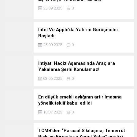
25.09.2025
0
Intel Ve Apple’da Yatırım Görüşmeleri
Başladı
25.09.2025
0
İhtiyati Haciz Aşamasında Araçlara
Yakalama Şerhi Konulamaz!
03.06.2025
0
En düşük emekli aylığının artırılmasına
yönelik teklif kabul edildi
10.07.2025
0
TCMB’den “Parasal Sıkılaşma, Temerrüt
Riski ve Firmaların Konut Satışı” analizi