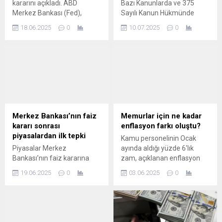
kararını açıkladı. ABD
Bazı Kanunlarda ve 375
Merkez Bankası (Fed),
Sayılı Kanun Hükmünde
politika faizini beklentiler
Kararnamede Değişiklik
18.06.2025
0
10.07.2025
0
dahilinde değiştirmeyerek
Yapılmasına Dair Kanun
yüzde 4,25-4,50 aralığında
Teklifi, TBMM Genel
sabit tuttu.
Kurulunda kabul edilerek
yasalaştı.
Merkez Bankası’nın faiz
Memurlar için ne kadar
kararı sonrası
enflasyon farkı oluştu?
piyasalardan ilk tepki
Kamu personelinin Ocak
Piyasalar Merkez
ayında aldığı yüzde 6'lık
Bankası’nın faiz kararına
zam, açıklanan enflasyon
kilitlenmişti. Merkez Bankası
rakamlarına göre erimiş
19.06.2025
0
03.06.2025
0
faiz kararını açıkladı.
oldu. Yüzde 8,58 enflasyon
TCMB’nin faiz kararı sonrası
farkı oluştu.
piyasalardan ilk tepki ne
oldu? İşte altın, dolar, euro
ve Borsa’da son durum…