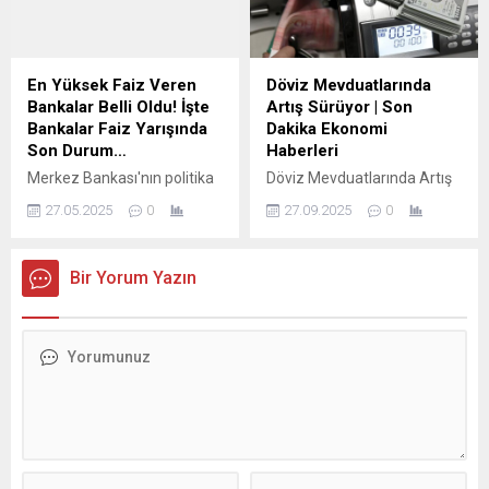
En Yüksek Faiz Veren
Döviz Mevduatlarında
Bankalar Belli Oldu! İşte
Artış Sürüyor | Son
Bankalar Faiz Yarışında
Dakika Ekonomi
Son Durum…
Haberleri
Merkez Bankası'nın politika
Döviz Mevduatlarında Artış
faizini yükseltmesiyle
Sürüyor | Son Dakika
27.05.2025
0
27.09.2025
0
birlikte bankalar da mevduat
Ekonomi Haberleri
oranlarını artırma yoluna
Bankacılık Düzenleme ve
gitti. Mevduat faizleri yüzde
Denetleme Kurumu’na göre,
Bir Yorum Yazın
50'nin üzerine çıkarak dikkat
Kur Korumalı Türk Lirası
çekerken, bankalar
Mevduat ve Katılma
arasındaki rekabet hız
Hesapları (KKM) 12 Eylül
kazandı.
haftasında 24 milyar 106
milyon TL azalarak, 320
milyar 726 milyon TL’ye
geriledi. Türkiye Cumhuriyet
Merkez Bankası (TCMB), 19
Eylül haftasına ilişkin
Haftalık Para...