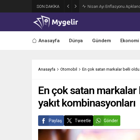
SON DAKİKA
Nisan Ayı Enflasyonu Açıklandı
Anasayfa
Dünya
Gündem
Ekonomi
Anasayfa
Otomobil
En çok satan markalar belli oldu
En çok satan markalar b
yakıt kombinasyonları
Paylaş
Tweetle
Gönder