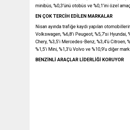
minibüs, %0,3’ünü otobüs ve %0,1’ini özel amaçlı
EN ÇOK TERCİH EDİLEN MARKALAR
Nisan ayında trafiğe kaydı yapılan otomobillerin
Volkswagen, %6,8’i Peugeot, %5,7’si Hyundai, %
Chery, %3,5’i Mercedes-Benz, %3,4’ü Citroen, %2
%1,5’i Mini, %1,3’ü Volvo ve %10,9’u diğer mark
BENZİNLİ ARAÇLAR LİDERLİĞİ KORUYOR