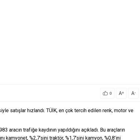
A
A
+
-
0
iyle satışlar hızlandı. TÜİK, en çok tercih edilen renk, motor ve
83 aracın trafiğe kaydının yapıldığını açıkladı. Bu araçların
nı kamyonet, %2,7’sini traktör, %1,7’sini kamyon, %0,8’ini