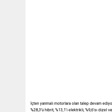
İçten yanmalı motorlara olan talep devam ediy
%28,3’ü hibrit, %13,1’i elektrikli, %9,6’sı dizel v