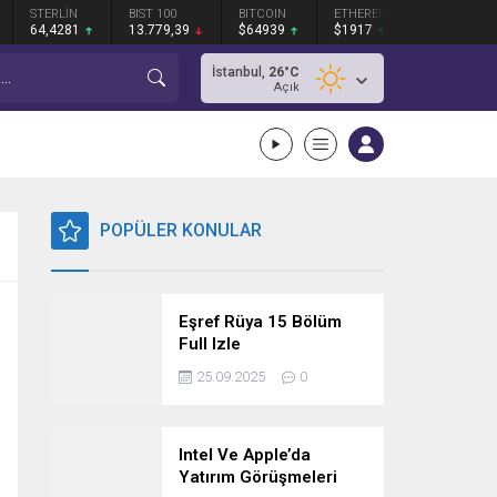
STERLİN
BIST 100
BITCOIN
ETHEREUM
XRP
64,4281
13.779,39
$64939
$1917
$1.028
İstanbul,
26
°C
Açık
POPÜLER KONULAR
Eşref Rüya 15 Bölüm
Full Izle
25.09.2025
0
Intel Ve Apple’da
Yatırım Görüşmeleri