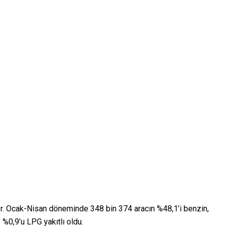
or. Ocak-Nisan döneminde 348 bin 374 aracın %48,1’i benzin,
e %0,9’u LPG yakıtlı oldu.