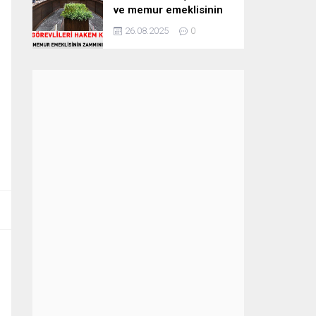
ve memur emeklisinin
zammını belirledi
26.08.2025
0