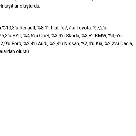
 taşıtlar oluşturdu.
 %10,3’ü Renault, %8,1’i Fiat, %7,7’si Toyota, %7,2’si
5,3’ü BYD, %4,6’sı Opel, %3,9’u Skoda, %3,8’i BMW, %3,6’sı
,9’u Ford, %2,4’ü Audi, %2,4’ü Nissan, %2,4’ü Kia, %2,2’si Dacia,
alardan oluştu.