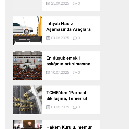
Başladı
25.09.2025
0
İhtiyati Haciz
Aşamasında Araçlara
Yakalama Şerhi
03.06.2025
0
Konulamaz!
En düşük emekli
aylığının artırılmasına
yönelik teklif kabul
10.07.2025
0
edildi
TCMB’den “Parasal
Sıkılaşma, Temerrüt
Riski ve Firmaların
03.06.2025
0
Konut Satışı” analizi
Hakem Kurulu, memur