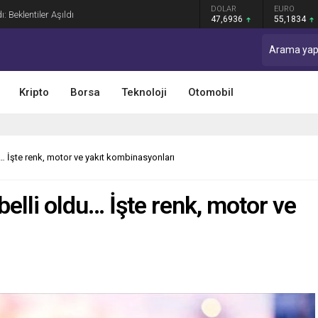
GRAM ALTIN
DOLAR
EURO
: Beklentiler Aşıldı
6.659,26
47,6936
55,1834
Kripto
Borsa
Teknoloji
Otomobil
… İşte renk, motor ve yakıt kombinasyonları
elli oldu… İşte renk, motor ve