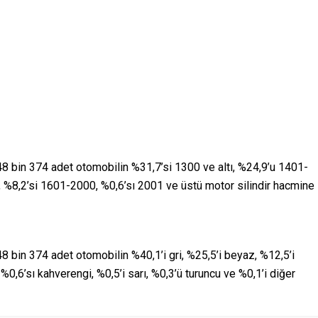
8 bin 374 adet otomobilin %31,7’si 1300 ve altı, %24,9’u 1401-
%8,2’si 1601-2000, %0,6’sı 2001 ve üstü motor silindir hacmine
 bin 374 adet otomobilin %40,1’i gri, %25,5’i beyaz, %12,5’i
, %0,6’sı kahverengi, %0,5’i sarı, %0,3’ü turuncu ve %0,1’i diğer