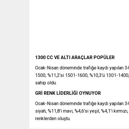
1300 CC VE ALTI ARAÇLAR POPÜLER
Ocak-Nisan döneminde trafiğe kaydı yapılan 34
1500, %11,2’si 1501-1600, %10,3’ü 1301-1400, 
sahip oldu.
GRİ RENK LİDERLİĞİ OYNUYOR
Ocak-Nisan döneminde trafiğe kaydı yapılan 348
siyah, %11,8’i mavi, %4,6’sı yeşil, %4,1’i kırmızı
renklerden oluştu.