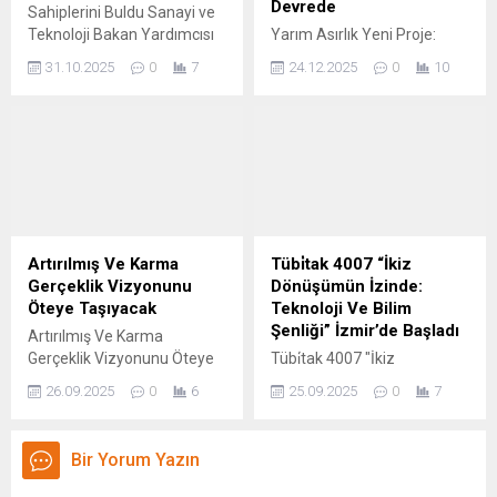
Devrede
Sahiplerini Buldu Sanayi ve
başarılı taşıma görevi oldu.
alan yatırım bilgi, yorum ve
Teknoloji Bakan Yardımcısı
Yarım Asırlık Yeni Proje:
Merkezi Pekin’de bulunan...
tavsiyeleri yatırım
Zekeriya Çoştu, kamunun,
Cern'in Geleceği Için
danışmanlığı kapsamında...
31.10.2025
0
7
24.12.2025
0
10
bilişim sektörünün gelişimi
Teknoloji Devleri Devrede
için engelleyici değil
Bilim dünyasının kalbi
destekleyici bir rol… Haberi
sayılan Avrupa Nükleer
Oku Kaynak: Google News
Araştırma Merkezi CERN,
tarihinde bir ilke imza atarak
kapılarını özel sermayeye
açıyor. İsviçre merkezli
enstitü, yeni nesil parçacık
hızlandırıcısı olması
Artırılmış Ve Karma
Tübi̇tak 4007 “İkiz
planlanan Geleceğin
Gerçeklik Vizyonunu
Dönüşümün İzinde:
Döngüsel Çarpıştırıcısı (FCC)
Öteye Taşıyacak
Teknoloji Ve Bilim
projesi için teknoloji
Şenliği” İzmir’de Başladı
Artırılmış Ve Karma
dünyasının dev isimlerinden
Gerçeklik Vizyonunu Öteye
Tübi̇tak 4007 "İkiz
tam 1 milyar...
Taşıyacak Hatırlanacağı
Dönüşümün İzinde:
26.09.2025
0
6
25.09.2025
0
7
üzere orijinal Vision Pro, göz
Teknoloji Ve Bilim Şenliği"
hareketlerini, el jestlerini ve
İzmir'de Başladı TÜBİTAK
baş pozisyonunu gerçek
4007 "İkiz Dönüşümün
Bir Yorum Yazın
zamanlı olarak takip eden
İzinde: Teknoloji ve Bilim
R1 çipinden güç alıyordu. Bu
Şenliği" İzmir'de Başladı