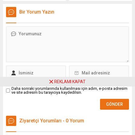
ilginç bir olay, teknoloji
da öngörülüyor. İddialara
sektöründe çalışanların
göre Japon teknoloji devi
Bir Yorum Yazın
karşılaştığı absürt
TDK, iPhone 17’de yeni
durumlara bir yenisini ekledi.
bataryalarını kullanacak.
ABD’nin en büyük ikinci
Apple’a uzun süredir parça
eyaleti Teksas'ta adı
tedarik eden Japon teknoloji
açıklanmayan bir yarı iletken
devi TDK, klasik lityum iyon
firmasında kısa süre çalışan
pillere kıyasla daha fazla
ve “Tex” takma...
enerji depolayabilen
gelişmiş kompakt bataryalar
geliştirdi. Haziran...
REKLAMI KAPAT
Daha sonraki yorumlarımda kullanılması için adım, e-posta adresim
ve site adresim bu tarayıcıya kaydedilsin.
Ziyaretçi Yorumları - 0 Yorum