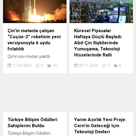
Çin’in metanla çalışan
Küresel Piyasalar
“Cuçüe-2” roketinin yeni
Haftaya Güçlü Başladı:
versiyonuyla 6 uydu
Abd-Çin Ilişkilerinde
fırlatıldı
Yumuşama, Teknoloji
Hisselerinde Ralli
Çin’in sıvı metan yakıtlı
“Cuçüe-2” (ZQ-2) roketinin
Küresel Piyasalar Haftaya
17.05.2025
0
10
03.11.2025
0
8
geliştirilmiş versiyonu “ZQ-
Güçlü Başladı: Abd-Çin
2E Y2” ile 6 uydunun uzaya
Ilişkilerinde Yumuşama,
gönderildiği bildirildi.
Teknoloji Hisselerinde Ralli
Xinhua’nın haberine göre,
© Piyasa verileri Foreks Bilgi
uyduları taşıyan roket, Gobi
İletişim Hizmetleri A.Ş.
Çölü’ndeki Donfıng Ticari
tarafından sağlanmaktadır.
Uzay İnovasyon Pilot
Canlı Borsa sayfaları
Bölgesi’ndeki platformdan
haricinde Hisse senedi
fırlatıldı. Uyduların planlanan
verileri 15 dk gecikmelidir.
Türkiye Bilişim Ödülleri
Yarım Asırlık Yeni Proje:
yörünge konumuna ulaştığı
Tahvil-Bono-Repo özet
Sahiplerini Buldu
Cern’in Geleceği Için
fırlatış, Cuçüe-2 roketiyle
verileri her durumda 15 dk
Teknoloji Devleri
Türkiye Bilişim Ödülleri
gerçekleştirilen dördüncü
gecikmelidir. Burada yer