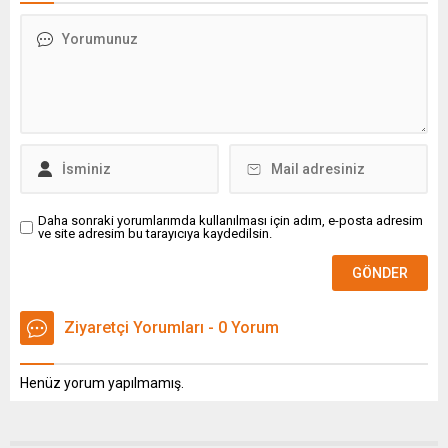
yardımcı işlemci, kulaklıktaki
İzmir İl Millî Eğitim
kameralar, sensörler ve
Müdürlüğü ve Dokuz Eylül
mikrofonlardan gelen
Üniversitesi iş birliğiyle
verileri işleyerek kullanıcıya
TÜBİTAK 4007 programı
düşük gecikmeli bir deneyim
kapsamında düzenlenen
sunuyordu. Yeni R2 çipi, aynı
"İkiz Dönüşümün İzinde:
görevleri...
Teknoloji ve Bilim Şenliği",
25-27 Eylül 2025 tarihleri
arasında...
Daha sonraki yorumlarımda kullanılması için adım, e-posta adresim
ve site adresim bu tarayıcıya kaydedilsin.
Ziyaretçi Yorumları - 0 Yorum
Henüz yorum yapılmamış.