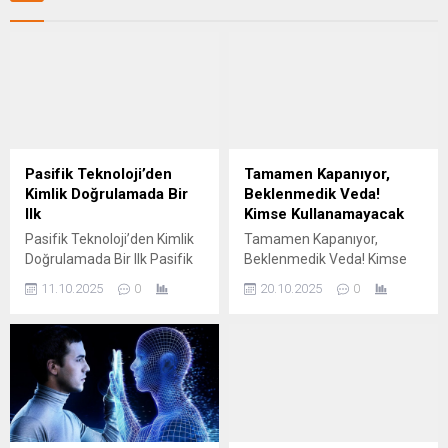
Pasifik Teknoloji’den
Tamamen Kapanıyor,
Kimlik Doğrulamada Bir
Beklenmedik Veda!
Ilk
Kimse Kullanamayacak
Pasifik Teknoloji’den Kimlik
Tamamen Kapanıyor,
Doğrulamada Bir Ilk Pasifik
Beklenmedik Veda! Kimse
Teknoloji’nin Ocak 2025’te
Kullanamayacak Meta,
11.10.2025
0
20.10.2025
0
yüzde 51’ini satın alarak
Messenger kullanıcılarını
ortak olduğu Proline Bilişim,
ilgilendiren dikkat çekici bir
kimlik doğrulamada bir ilke
karar aldı. Şirket, Windows
imza attı. Faaliyet gösterdiği
ve macOS işletim
tüm alanlarda ‘teknolojiyi
sistemlerinde kullanılan
tasarlar’ vizyonuyla hareket
Messenger masaüstü
eden Pasifik Teknoloji,
uygulamalarının 15 Aralık
Türkiye’nin dijital
itibarıyla tamamen devre