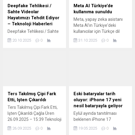
geleceğinde belirleyici rol
dışı bırakılacağını duyurdu.
Deepfake Tehlikesi /
Meta AI Türkiye’de
oynamaya devam ediyor.
Bu tarihten sonra kullanıcılar
Sahte Videolar
kullanıma sunuldu
2024 yılında ortak olduğu
uygulamaya erişemeyecek
Hayatımızı Tehdit Ediyor
Meta, yapay zeka asistanı
Titra Teknoloji ile...
ve mesajlaşma ihtiyaçlarını
– Teknoloji Haberleri
Meta AI'ın Türkiye'deki
doğrudan Facebook’un web
Deepfake Tehlikesi / Sahte
kullanıcılar için Türkçe dil
sitesi üzerinden
Videolar Hayatımızı Tehdit
desteğiyle ücretsiz olarak
karşılamaları gerekecek.
20.10.2025
0
31.10.2025
0
Ediyor – Teknoloji Haberleri
kullanıma sunulmaya
Türkiye'nin...
Yapay zeka terminolojisinde
başladığını duyurdu.
derin öğrenme tekniği
kullanılarak oluşturulan
sahte videolar (deepfake),
özellikle gençleri ve bizleri
tehdit ettiği gibi ülkemizin
ulusal güvenliği açısından da
önemli bir risk teşkil ediyor.
Ters Takılmış Çipi Fark
Eski bataryalar tarih
Cumhurbaşkanı Yardımcısı
Etti, Işten Çıkarıldı
oluyor: iPhone 17 yeni
Cevdet Yılmaz
nesil bataryayla geliyor
Ters Takılmış Çipi Fark Etti,
başkanlığında oluşturulan
Işten Çıkarıldı Çağla Üren
Eylül ayında tanıtılması
Yapay Zeka Kurulu, 71
26.09.2025 – 15:39 Teknoloji
beklenen iPhone 17
maddelik...
sitesi The Register’ın “On
serisinde çığır açacak bir
26.09.2025
0
19.05.2025
0
Call” köşesinde aktarılan
batarya teknolojisinin olması