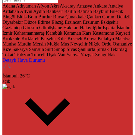
Adana
Adıyaman
Afyon
Ağrı
Aksaray
Amasya
Ankara
Antalya
Ardahan
Artvin
Aydın
Balıkesir
Bartın
Batman
Bayburt
Bilecik
Bingöl
Bitlis
Bolu
Burdur
Bursa
Çanakkale
Çankırı
Çorum
Denizli
Diyarbakır
Düzce
Edirne
Elazığ
Erzincan
Erzurum
Eskişehir
Gaziantep
Giresun
Gümüşhane
Hakkari
Hatay
Iğdır
Isparta
İstanbul
İzmir
Kahramanmaraş
Karabük
Karaman
Kars
Kastamonu
Kayseri
Kırıkkale
Kırklareli
Kırşehir
Kilis
Kocaeli
Konya
Kütahya
Malatya
Manisa
Mardin
Mersin
Muğla
Muş
Nevşehir
Niğde
Ordu
Osmaniye
Rize
Sakarya
Samsun
Siirt
Sinop
Sivas
Şanlıurfa
Şırnak
Tekirdağ
Tokat
Trabzon
Tunceli
Uşak
Van
Yalova
Yozgat
Zonguldak
Detaylı Hava Durumu
İstanbul,
26
°C
açık