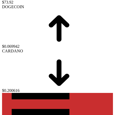
$73.92
DOGECOIN
$0.069942
CARDANO
$0.200616