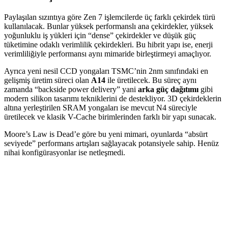
Paylaşılan sızıntıya göre Zen 7 işlemcilerde üç farklı çekirdek türü
kullanılacak. Bunlar yüksek performanslı ana çekirdekler, yüksek
yoğunluklu iş yükleri için “dense” çekirdekler ve düşük güç
tüketimine odaklı verimlilik çekirdekleri. Bu hibrit yapı ise, enerji
verimliliğiyle performansı aynı mimaride birleştirmeyi amaçlıyor.
Ayrıca yeni nesil CCD yongaları TSMC’nin 2nm sınıfındaki en
gelişmiş üretim süreci olan
A14
ile üretilecek. Bu süreç aynı
zamanda “backside power delivery” yani
arka güç dağıtımı
gibi
modern silikon tasarımı tekniklerini de destekliyor. 3D çekirdeklerin
altına yerleştirilen SRAM yongaları ise mevcut N4 süreciyle
üretilecek ve klasik V-Cache birimlerinden farklı bir yapı sunacak.
Moore’s Law is Dead’e göre bu yeni mimari, oyunlarda “absürt
seviyede” performans artışları sağlayacak potansiyele sahip. Henüz
nihai konfigürasyonlar ise netleşmedi.