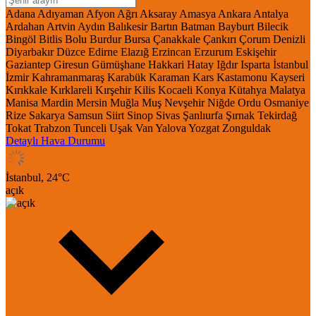
Adana
Adıyaman
Afyon
Ağrı
Aksaray
Amasya
Ankara
Antalya
Ardahan
Artvin
Aydın
Balıkesir
Bartın
Batman
Bayburt
Bilecik
Bingöl
Bitlis
Bolu
Burdur
Bursa
Çanakkale
Çankırı
Çorum
Denizli
Diyarbakır
Düzce
Edirne
Elazığ
Erzincan
Erzurum
Eskişehir
Gaziantep
Giresun
Gümüşhane
Hakkari
Hatay
Iğdır
Isparta
İstanbul
İzmir
Kahramanmaraş
Karabük
Karaman
Kars
Kastamonu
Kayseri
Kırıkkale
Kırklareli
Kırşehir
Kilis
Kocaeli
Konya
Kütahya
Malatya
Manisa
Mardin
Mersin
Muğla
Muş
Nevşehir
Niğde
Ordu
Osmaniye
Rize
Sakarya
Samsun
Siirt
Sinop
Sivas
Şanlıurfa
Şırnak
Tekirdağ
Tokat
Trabzon
Tunceli
Uşak
Van
Yalova
Yozgat
Zonguldak
Detaylı Hava Durumu
İstanbul,
24
°C
açık