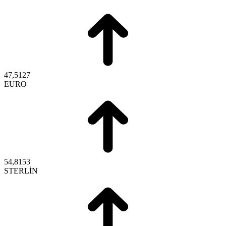
47,5127
EURO
54,8153
STERLİN