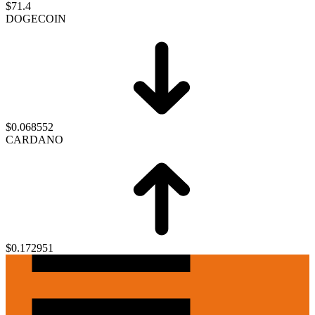
$71.4
DOGECOIN
$0.068552
CARDANO
$0.172951