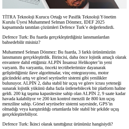
TİTRA Teknoloji Kurucu Ortağı ve Pasifik Teknoloji Yönetim
Kurulu Üyesi Muhammed Selman Dönmez, IDEF 2025
kapsamında tanıtılan çözümleri Defence Turk’e değerlendirdi.
Defence Turk: Bu fuarda gerçekleştirdiğiniz lansmanlardan
bahsedebilir misiniz?
Muhammed Selman Dönmez: Bu fuarda, 3 farklı ürünümüzün
lansmanını gerçekleştirdik. Birincisi, daha önce lojistik amaçlı olarak
envantere dahil ettiğimiz ALPİN İnsansız Helikopter’in yeni
varyantı. Bu varyantta, önceki tecrübelerimize dayanarak
geliştirdiğimiz ilave algoritmalar, vinç entegrasyonu, motor
gücündeki artış ve görsel seyrüsefer sistemi gibi yenilikler
bulunuyor. ALPİN 2, daha stabil bir uçuş ve görev icrası yeteneği
sunarak lojistik yükünü daha fazla üstlenebilecek bir platform haline
geldi. 200 kg taşıma kapasitesine sahip olan ALPİN 2, 9 saate kadar
havada kalabiliyor ve 200 km kontrol menzili ile 800 km uçuş
menziline sahip. Görsel seyrüsefer sistemi sayesinde, GPS’in
olmadığı veya karıştırıldığı ortamlarda bile stabil bir şekilde uçuş
gerçekleştirebiliyor.
Defence Turk: İkinci olarak tanıttığınız ürününüz hangisiydi?