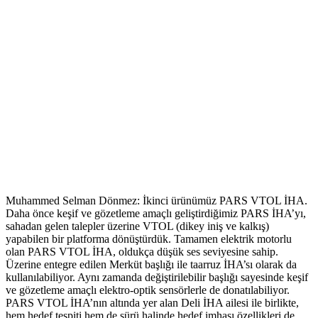
Muhammed Selman Dönmez: İkinci ürünümüz PARS VTOL İHA.
Daha önce keşif ve gözetleme amaçlı geliştirdiğimiz PARS İHA’yı,
sahadan gelen talepler üzerine VTOL (dikey iniş ve kalkış)
yapabilen bir platforma dönüştürdük. Tamamen elektrik motorlu
olan PARS VTOL İHA, oldukça düşük ses seviyesine sahip.
Üzerine entegre edilen Merküt başlığı ile taarruz İHA’sı olarak da
kullanılabiliyor. Aynı zamanda değiştirilebilir başlığı sayesinde keşif
ve gözetleme amaçlı elektro-optik sensörlerle de donatılabiliyor.
PARS VTOL İHA’nın altında yer alan Deli İHA ailesi ile birlikte,
hem hedef tespiti hem de sürü halinde hedef imhası özellikleri de