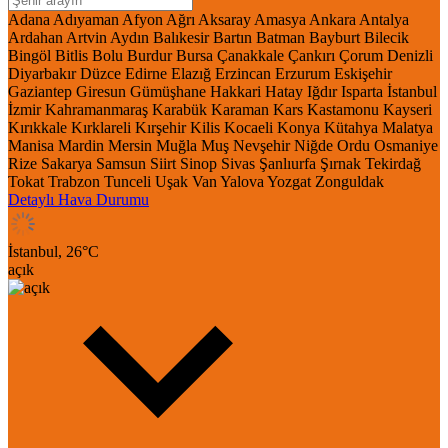
Adana
Adıyaman
Afyon
Ağrı
Aksaray
Amasya
Ankara
Antalya
Ardahan
Artvin
Aydın
Balıkesir
Bartın
Batman
Bayburt
Bilecik
Bingöl
Bitlis
Bolu
Burdur
Bursa
Çanakkale
Çankırı
Çorum
Denizli
Diyarbakır
Düzce
Edirne
Elazığ
Erzincan
Erzurum
Eskişehir
Gaziantep
Giresun
Gümüşhane
Hakkari
Hatay
Iğdır
Isparta
İstanbul
İzmir
Kahramanmaraş
Karabük
Karaman
Kars
Kastamonu
Kayseri
Kırıkkale
Kırklareli
Kırşehir
Kilis
Kocaeli
Konya
Kütahya
Malatya
Manisa
Mardin
Mersin
Muğla
Muş
Nevşehir
Niğde
Ordu
Osmaniye
Rize
Sakarya
Samsun
Siirt
Sinop
Sivas
Şanlıurfa
Şırnak
Tekirdağ
Tokat
Trabzon
Tunceli
Uşak
Van
Yalova
Yozgat
Zonguldak
Detaylı Hava Durumu
İstanbul,
26
°C
açık