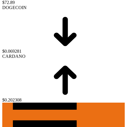
$72.89
DOGECOIN
$0.069281
CARDANO
$0.202308