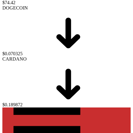
$74.42
DOGECOIN
$0.070325
CARDANO
$0.189872