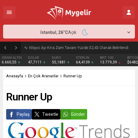
İstanbul,
26
°C
Açık
Nisan Ayı Enflasyonu Açıklandı: Beklentiler Aşıldı
DOLAR
EURO
STERLİN
BIST 100
BITCOIN
ETHER
47,7111
55,1881
64,4139
13.779,39
$64824
$1912
Anasayfa
En Çok Arananlar
Runner Up
Runner Up
Paylaş
Tweetle
Gönder