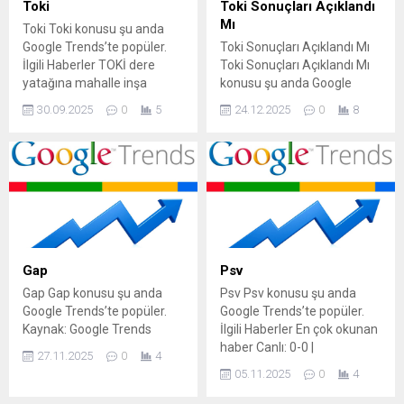
Toki
Toki Sonuçları Açıklandı
Mı
Toki Toki konusu şu anda
Google Trends’te popüler.
Toki Sonuçları Açıklandı Mı
İlgili Haberler TOKİ dere
Toki Sonuçları Açıklandı Mı
yatağına mahalle inşa
konusu şu anda Google
edecek Bakan Kurum:
Trends’te popüler. İlgili
30.09.2025
0
5
24.12.2025
0
8
500.000 yeni konut için TOKİ
Haberler TOKİ sonuçları
ile hazırlıklarımız tamam
açıklandı mı, ne zaman
Kira artışı asgari ücret
açıklanacak? TOKİ 500 Bin
zammını katladı: TOKİ'nin
Sosyal Konut Projesi
yapacağı konutlarda
İstanbul, Ankara, İzmir ve
kriterler belli oldu TOKİ 48
diğer illerin kura çekimi ne
ildeki 509 konut ve iş yerini
zaman yapılacak? TOKİ
satacak Kaynak: Google
sonuçları: 500 bin yeni konut
Trends
başvuru sonuçları ne
Gap
Psv
zaman...
Gap Gap konusu şu anda
Psv Psv konusu şu anda
Google Trends’te popüler.
Google Trends’te popüler.
Kaynak: Google Trends
İlgili Haberler En çok okunan
haber Canlı: 0-0 |
27.11.2025
0
4
Olympiakos – PSV
05.11.2025
0
4
Eindhoven canlı skor burada
– Maç Özeti, son dakika