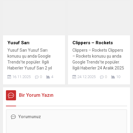
gelişmeleri Olympiakos 1-1
PSV | MAÇ SONUCU-ÖZET
Olympiakos – PSV
Eindhoven maçı ne zaman,
saat kaçta ve hangi
kanalda? Olympiakos 1-1...
Yusuf Sarı
Clippers – Rockets
Yusuf Sarı Yusuf Sarı
Clippers – Rockets Clippers
konusu şu anda Google
– Rockets konusu şu anda
Trends’te popüler. İlgili
Google Trends’te popüler.
Haberler Yusuf Sarı 2 yıl
İlgili Haberler 24 Aralık 2025
sonra Yusuf Sarı kimdir
LA Clippers vs Houston
16.11.2025
0
4
24.12.2025
0
10
nereli kaç yaşında? Yusuf
Rockets maçı Hangi Kanalda
Sarı hangi takımlarda
Saat Kaçta Yayınlanacak?
oynadı? YUSUF SARI
Alperen Şengün Yetmedi;
Bir Yorum Yazın
KİMDİR? Yusuf Sarı Hangi
LA Clippers, Houston’ı Kawhi
Takımda Oynuyor, Kaç
ile Geçti Alperen Şengün
Yaşında, Nereli, Hangi
'double double' yaptı!
Mevkide Oynuyor? 2 Yıl
Rockets kazandı Alperen
Aradan Sonra A Milli Takım
maça damga vurdu:
Aday...
Houston, Clippers’ı...