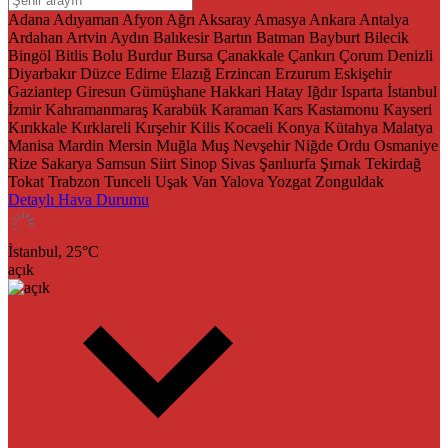
Adana
Adıyaman
Afyon
Ağrı
Aksaray
Amasya
Ankara
Antalya
Ardahan
Artvin
Aydın
Balıkesir
Bartın
Batman
Bayburt
Bilecik
Bingöl
Bitlis
Bolu
Burdur
Bursa
Çanakkale
Çankırı
Çorum
Denizli
Diyarbakır
Düzce
Edirne
Elazığ
Erzincan
Erzurum
Eskişehir
Gaziantep
Giresun
Gümüşhane
Hakkari
Hatay
Iğdır
Isparta
İstanbul
İzmir
Kahramanmaraş
Karabük
Karaman
Kars
Kastamonu
Kayseri
Kırıkkale
Kırklareli
Kırşehir
Kilis
Kocaeli
Konya
Kütahya
Malatya
Manisa
Mardin
Mersin
Muğla
Muş
Nevşehir
Niğde
Ordu
Osmaniye
Rize
Sakarya
Samsun
Siirt
Sinop
Sivas
Şanlıurfa
Şırnak
Tekirdağ
Tokat
Trabzon
Tunceli
Uşak
Van
Yalova
Yozgat
Zonguldak
Detaylı Hava Durumu
İstanbul,
25
°C
açık