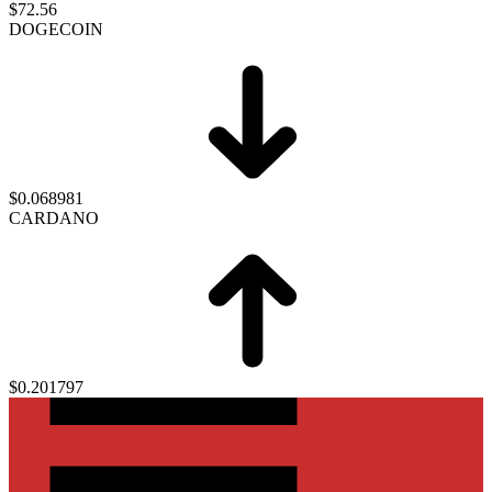
$72.56
DOGECOIN
$0.068981
CARDANO
$0.201797