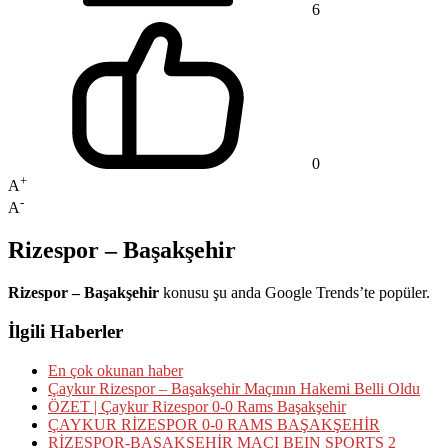
6
0
+
A
-
A
Rizespor – Başakşehir
Rizespor – Başakşehir
konusu şu anda Google Trends’te popüler.
İlgili Haberler
En çok okunan haber
Çaykur Rizespor – Başakşehir Maçının Hakemi Belli Oldu
ÖZET | Çaykur Rizespor 0-0 Rams Başakşehir
ÇAYKUR RİZESPOR 0-0 RAMS BAŞAKŞEHİR
RİZESPOR-BAŞAKŞEHİR MAÇI BEIN SPORTS 2