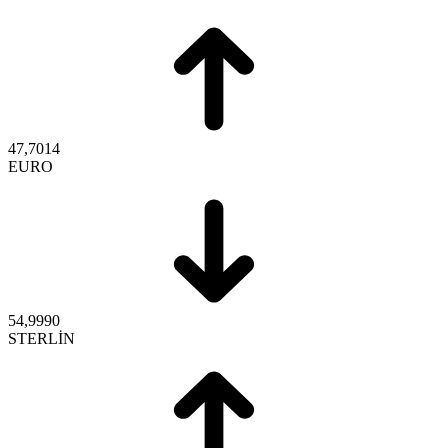
47,7014
EURO
54,9990
STERLİN