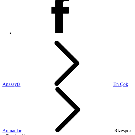
Anasayfa
En Çok
Arananlar
Rizespor