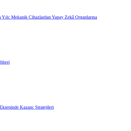
On Yılı: Mekanik Cihazlardan Yapay Zekâ Organlarına
hberi
kseninde Kazanç Stratejileri