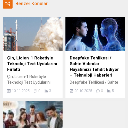
Benzer Konular
Çin, Licien-1 Roketiyle
Deepfake Tehlikesi /
Teknoloji Test Uydularını
Sahte Videolar
Fırlattı
Hayatımızı Tehdit Ediyor
– Teknoloji Haberleri
Çin, Licien-1 Roketiyle
Teknoloji Test Uydularını
Deepfake Tehlikesi / Sahte
Fırlattı Xinhua'nın haberine
Videolar Hayatımızı Tehdit
10.11.2025
0
3
20.10.2025
0
5
göre, teknoloji test uyduları
Ediyor – Teknoloji Haberleri
Çutien 2A ve 2B, "Licien-1
Yapay zeka terminolojisinde
Y9" roketiyle ülkenin
derin öğrenme tekniği
kuzeybatısındaki Ciuçüen
kullanılarak oluşturulan
Uzay Merkezi yakınındaki
sahte videolar (deepfake),
ticari uzay inovasyon pilot
özellikle gençleri ve bizleri
bölgesinden fırlatıldı.
tehdit ettiği gibi ülkemizin