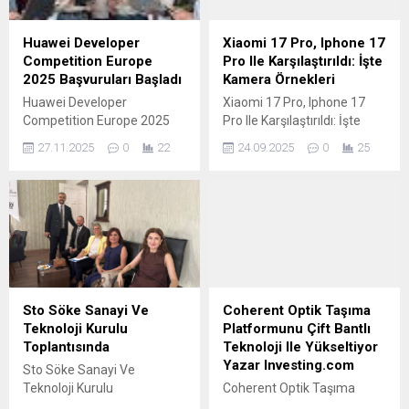
Uyduların, planlanan
ulusal güvenliği açısından da
yörünge konumuna
önemli bir risk teşkil ediyor.
Huawei Developer
Xiaomi 17 Pro, Iphone 17
yerleştiği fırlatış, Licien-1
Cumhurbaşkanı Yardımcısı
Competition Europe
Pro Ile Karşılaştırıldı: İşte
roketleriyle gerçekleştirilen
Cevdet Yılmaz
2025 Başvuruları Başladı
Kamera Örnekleri
9. başarılı taşıma görevi
başkanlığında oluşturulan
Huawei Developer
Xiaomi 17 Pro, Iphone 17
oldu. Çin Bilimler
Yapay Zeka Kurulu, 71
Competition Europe 2025
Pro Ile Karşılaştırıldı: İşte
Akademisinin (CAS)...
maddelik...
Başvuruları Başladı
Kamera Örnekleri 2011
27.11.2025
0
22
24.09.2025
0
25
İSTANBUL (AA) –
yılından beri teknoloji
Huawei'nin Avrupa
yayınlarında editörlük görevi
bölgesindeki geliştiricilere
üstlenen Erkan, DH’de
yönelik düzenlediği Huawei
ağırlıklı olarak teknoloji
Developer Competition
tutkunlarının ilgisini çekecek
Europe 2025 yarışmasına
rehber içerikler üretiyor.
10… Haberi Oku Kaynak:
Xiaomi 15T ve 15T Pro
Google News
Türkiye fiyatı açıklandı: İşte
fiyatlar 5 sa. önce eklendi
Sto Söke Sanayi Ve
Coherent Optik Taşıma
Xiaomi 17 Pro serisi ayrıca,...
Teknoloji Kurulu
Platformunu Çift Bantlı
Toplantısında
Teknoloji Ile Yükseltiyor
Yazar Investing.com
Sto Söke Sanayi Ve
Teknoloji Kurulu
Coherent Optik Taşıma
Toplantısında Söke Ticaret
Platformunu Çift Bantlı