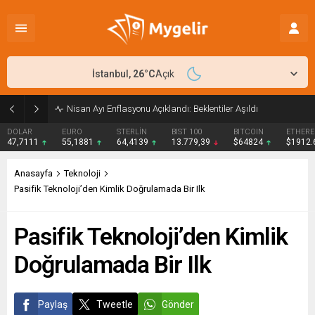
İstanbul,
26
°C
Açık
Nisan Ayı Enflasyonu Açıklandı: Beklentiler Aşıldı
DOLAR
EURO
STERLİN
BIST 100
BITCOIN
ETHER
47,7111
55,1881
64,4139
13.779,39
$64824
$1912
Anasayfa
Teknoloji
Pasifik Teknoloji’den Kimlik Doğrulamada Bir Ilk
Pasifik Teknoloji’den Kimlik
Doğrulamada Bir Ilk
Paylaş
Tweetle
Gönder