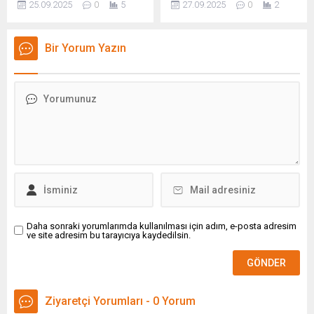
25.09.2025
0
5
27.09.2025
0
2
Odası, Aydın Sanayi ve
Teknoloji Ile Yükseltiyor
Teknoloji Kurulu toplantısına
Yazar Investing.com
katılarak bölgedeki sanayi
Investing.com — Coherent
Bir Yorum Yazın
ve teknoloji yatırımlarını,
Corp. (NYSE:COHR),
teşvikleri ve kadın
InvestingPro verilerine göre
girişimcilerin fırsatlarını
hisseleri son altı ayda
değerlendirdi. Söke Ticaret
yaklaşık %50 yükselen
Odası Yönetim Kurulu Üyesi
şirket,… Haberi Oku Kaynak:
Esma Ceylan ve Kadın
Google News
Girişimciler Kurulu Başkanı
Mediha Karaoğlu İşgören,
Aydın’da düzenlenen Sanayi
ve Teknoloji Kurulu...
Daha sonraki yorumlarımda kullanılması için adım, e-posta adresim
ve site adresim bu tarayıcıya kaydedilsin.
Ziyaretçi Yorumları - 0 Yorum