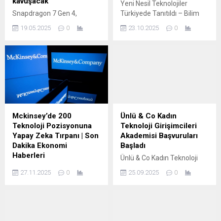
kavuşacak
Yeni Nesil Teknolojiler
Snapdragon 7 Gen 4,
Türkiyede Tanıtıldı – Bilim
Bluetooth 6.0 ve %30
Teknoloji Haberleri Temizlik
19.05.2025
0
23.10.2025
0
güçlenen GPU ile orta
ve kişisel bakım ürünleri
segment telefonlara
üreticisi Dyson, İstanbul’da
premium özellikler getiriyor.
düzenlenen özel bir
İşte Samsung Galaxy
etkinlikte en son
XCover serisinde de
teknolojilerini tanıttı.
kullanılacak bu teknolojinin
Etkinlikte, şirketin güzellik,
detayları: Qualcomm, orta-
saç bakımı ve ev teknolojisi
üst segment akıllı telefonlar
alanındaki son yenilikleri
için geliştirdiği yeni
katılımcılarla buluştu.
Mckinsey’de 200
Ünlü & Co Kadın
Snapdragon 7 Gen 4
Etkinlikte, şirketin Güzellik
Teknoloji Pozisyonuna
Teknoloji Girişimcileri
(SM7750-AB) işlemcisini
Kategorisi Global Başkanı
Yapay Zeka Tırpanı | Son
Akademisi Başvuruları
teknoloji dünyasına tanıttı.
Kathleen Pierce, markanın
Dakika Ekonomi
Başladı
Bu yeni işlemci, bir önceki
güzellik teknolojilerindeki
Haberleri
Ünlü & Co Kadın Teknoloji
nesile...
geçmiş...
Mckinsey'de 200 Teknoloji
Girişimcileri Akademisi
27.11.2025
0
25.09.2025
0
Pozisyonuna Yapay Zeka
Başvuruları Başladı
Tırpanı | Son Dakika
İSTANBUL (AA) – ÜNLÜ & Co
Ekonomi Haberleri
ile Türkiye Girişimcilik Vakfı
Danışmanlık şirketi
(GİRVAK) işbirliğiyle
McKinsey geçen hafta
düzenlenen Kadın Teknoloji