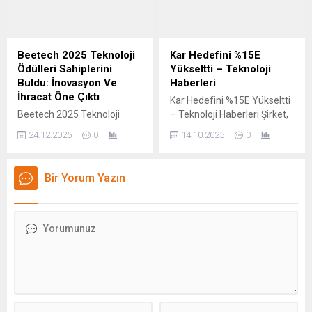
yaklaşık 200 küresel
Girişimcileri Akademisi'nin…
teknoloji pozisyonuna son
Haberi Oku Kaynak: Google
verdi. Bloomberg'e konuşan
News
kaynaklara göre şirket,
Beetech 2025 Teknoloji
Kar Hedefini %15E
teknolojiyi kullanmayı
Ödülleri Sahiplerini
Yükseltti – Teknoloji
hızlandırarak gelecek iki
Buldu: İnovasyon Ve
Haberleri
yılda farklı fonksiyonlarda
İhracat Öne Çıktı
Kar Hedefini %15E Yükseltti
ilave istihdam kesintilerini
Beetech 2025 Teknoloji
– Teknoloji Haberleri Şirket,
de gündemde tutuyor.
Ödülleri Sahiplerini Buldu:
hisse başına düzeltilmiş
Kaynaklar, McKinsey'in
24.12.2025
0
14.10.2025
0
İnovasyon Ve İhracat Öne
kazançta yıllık büyüme
ayrıca yapay zekanın hangi
Çıktı Anasayfa – Haber –
hedefini yaklaşık %8’den en
görevleri...
Gündem – BEETECH 2025
az %15’e çıkardığını açıkladı.
Bir Yorum Yazın
Teknoloji Ödülleri Sahiplerini
Dell ayrıca, aynı dönemde
Buldu: İnovasyon ve İhracat
yıllık bileşik gelir
Öne Çıktı BEETECH 2025,
büyümesinin %7 ila %9
Türkiye’nin teknoloji ve
arasında olmasını bekliyor.
girişimcilik ekosisteminde
Bu oran, daha önce
yılın en dikkat çeken
açıklanan %3–4 aralığının
buluşmalarından biri olarak
oldukça üzerinde. Firmanın
sahne aldı. İTÜ ARI
müşterileri arasında Elon
Teknokent tarafından altıncı
Musk’ın...
kez...