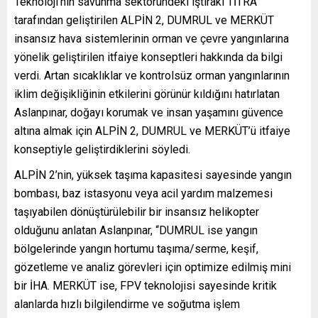
Teknoloji’nin savunma sektöründeki iştiraki TİTRA
tarafından geliştirilen ALPİN 2, DUMRUL ve MERKÜT
insansız hava sistemlerinin orman ve çevre yangınlarına
yönelik geliştirilen itfaiye konseptleri hakkında da bilgi
verdi. Artan sıcaklıklar ve kontrolsüz orman yangınlarının
iklim değişikliğinin etkilerini görünür kıldığını hatırlatan
Aslanpınar, doğayı korumak ve insan yaşamını güvence
altına almak için ALPİN 2, DUMRUL ve MERKÜT’ü itfaiye
konseptiyle geliştirdiklerini söyledi.
ALPİN 2’nin, yüksek taşıma kapasitesi sayesinde yangın
bombası, baz istasyonu veya acil yardım malzemesi
taşıyabilen dönüştürülebilir bir insansız helikopter
olduğunu anlatan Aslanpınar, “DUMRUL ise yangın
bölgelerinde yangın hortumu taşıma/serme, keşif,
gözetleme ve analiz görevleri için optimize edilmiş mini
bir İHA. MERKÜT ise, FPV teknolojisi sayesinde kritik
alanlarda hızlı bilgilendirme ve soğutma işlem