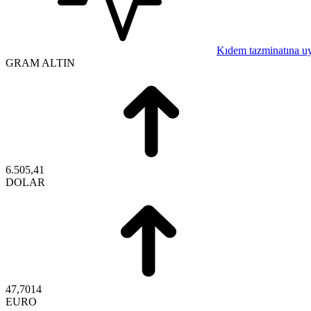
Kıdem tazminatına u
GRAM ALTIN
6.505,41
DOLAR
47,7014
EURO