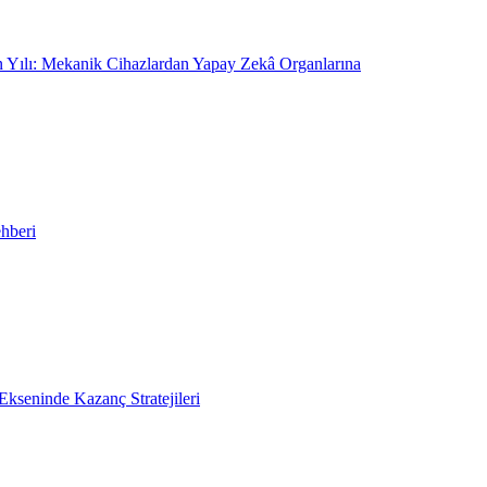
On Yılı: Mekanik Cihazlardan Yapay Zekâ Organlarına
hberi
kseninde Kazanç Stratejileri