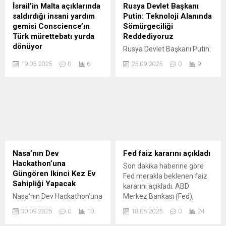
İsrail’in Malta açıklarında
Rusya Devlet Başkanı
saldırdığı insani yardım
Putin: Teknoloji Alanında
gemisi Conscience’ın
Sömürgeciliği
Türk mürettebatı yurda
Reddediyoruz
dönüyor
Rusya Devlet Başkanı Putin:
Dışişleri Bakanlığı yetkilileri,
Teknoloji Alanında
19.05.2025
0
6
25.09.2025
0
9
Özgürlük Filosu Koalisyonu
Sömürgeciliği Reddediyoruz
bünyesindeki "Conscience"
Rusya Devlet Başkanı
adlı gemide çalışan beş Türk
Vladimir Putin, teknoloji
vatandaşının yurda dönüş
alanında sömürgeciliği
yapacaklarını bildirdi. Söz
reddettiklerini belirterek,
konusu mürettebat
"Rusya, nükleer projeler için
üyelerinin Türkiye'ye geri
istikrarlı… Haberi Oku
dönme sürecinin başlatıldığı
Kaynak: Google News
bilgisi verildi.
Nasa’nın Dev
Fed faiz kararını açıkladı
Hackathon’una
Son dakika haberine göre
Güngören Ikinci Kez Ev
Fed merakla beklenen faiz
Sahipliği Yapacak
kararını açıkladı. ABD
Nasa'nın Dev Hackathon'una
Merkez Bankası (Fed),
Güngören Ikinci Kez Ev
politika faizini beklentiler
30.09.2025
0
10
18.06.2025
0
24
Sahipliği Yapacak Türkiye
dahilinde değiştirmeyerek