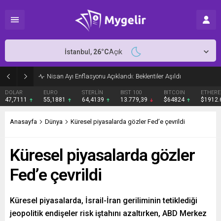
İstanbul,
26
°C
Açık
Nisan Ayı Enflasyonu Açıklandı: Beklentiler Aşıldı
DOLAR
EURO
STERLİN
BIST 100
BITCOIN
ETHER
47,7111
55,1881
64,4139
13.779,39
$64824
$1912
Anasayfa
Dünya
Küresel piyasalarda gözler Fed’e çevrildi
Küresel piyasalarda gözler
Fed’e çevrildi
Küresel piyasalarda, İsrail-İran geriliminin tetiklediği
jeopolitik endişeler risk iştahını azaltırken, ABD Merkez