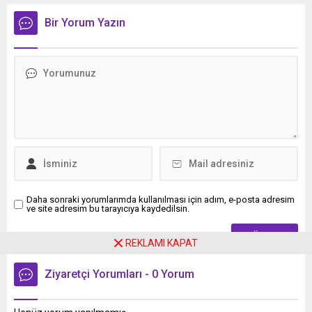
Uzay Ajansı'nın da ortakları
yüzde 4,25-4,50 aralığında
arasında yer aldığı ve
sabit tuttu.
Bir Yorum Yazın
"Öğren, Başla, Liderlik Et"
sloganıyla düzenlenen bu
dev etkinlik, 4-5 Ekim 2025
tarihlerinde gerçekleşecek.
Güngören Belediyesi, geçen
yıl olduğu gibi bu yıl da Alt
Tab Kuluçka Merkezi'nde
bilim, teknoloji ve uzay
meraklılarını...
Daha sonraki yorumlarımda kullanılması için adım, e-posta adresim
ve site adresim bu tarayıcıya kaydedilsin.
REKLAMI KAPAT
Ziyaretçi Yorumları - 0 Yorum