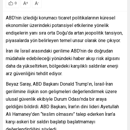
A
A
+
-
0
ABD’nin izlediği korumacı ticaret politikalarının küresel
ekonomiler üzerindeki potansiyel etkilerine yönelik
endişelerin yanı sıra orta Doğu’da artan jeopolitik tansiyon,
piyasalarda yön belirleyen temel unsur olarak öne çıkıyor.
İran ile İsrail arasındaki gerilime ABD’nin de doğrudan
müdahale edebileceği yönündeki haber akışı risk algısını
daha da yükseltirken, bölgedeki karşılıklı saldırılar enerji
arz güvenliğini tehdit ediyor.
Beyaz Saray, ABD Başkanı Donald Trump’ın, İsrail-İran
gerilimine ilişkin son gelişmeleri değerlendirmek üzere
ulusal güvenlik ekibiyle Durum Odası’nda bir araya
geldiğini bildirdi. ABD Başkanı, İran’ın dini lideri Ayetullah
Ali Hamaney’den “teslim olmasını” talep ederken İran’a
karşı askeri bir saldırı başlatıp başlatmamayı
değerlendirdiğini söyledi.