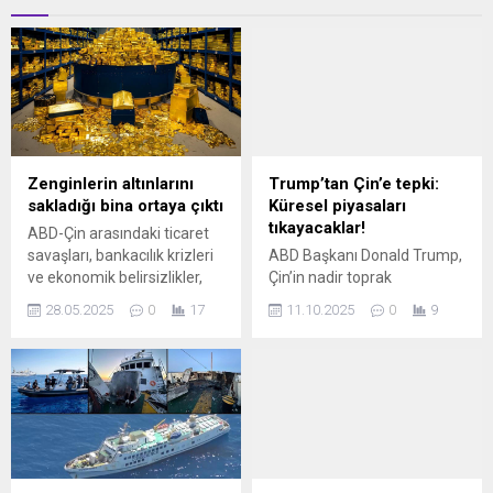
Zenginlerin altınlarını
Trump’tan Çin’e tepki:
sakladığı bina ortaya çıktı
Küresel piyasaları
tıkayacaklar!
ABD-Çin arasındaki ticaret
savaşları, bankacılık krizleri
ABD Başkanı Donald Trump,
ve ekonomik belirsizlikler,
Çin’in nadir toprak
dünyanın en zengin
elementleri ve birçok üretim
28.05.2025
0
17
11.10.2025
0
9
isimlerinin servetlerini
kaleminde ihracat kontrolleri
koruma biçimlerini kökten
uygulamak istediğini
değiştirdi.
belirterek, bunun küresel
piyasaları tıkayacağını ve
ülkeler arası ticareti
zorlaştıracağını söyledi.