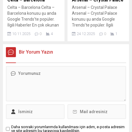
Celta – Barcelona
Arsenal – Crystal Palace
Franfurt maçı ne...
Celta – Barcelona Celta –
Arsenal – Crystal Palace
Barcelona konusu şu anda
Arsenal – Crystal Palace
Google Trends’te popüler.
konusu şu anda Google
İlgili Haberler En çok okunan
Trends’te popüler. İlgili
haber Celta Vigo –
Haberler Arsenal – Crystal
10.11.2025
0
4
24.12.2025
0
1
Barcelona maçı saat kaçta,
Palace maçı ne zaman, saat
hangi kanalda? Barcelona
kaçta, hangi kanalda?
maçı canlı izle Celta Vigo –
Premier lig'de hafta içi
Bir Yorum Yazın
Barcelona maçı ne zaman,
seansı Arsenal-Crystal
saat kaçta ve hangi
Palace maçı CANLI İZLE |
kanalda? (İspanya LaLiga )
Hangi kanalda? Şifresiz mi?
Barcelona, Celta Vigo'yu
Çeyrek final izle Arsenal –
yenerek...
Crystal Palace maçı...
Daha sonraki yorumlarımda kullanılması için adım, e-posta adresim
ve site adresim bu tarayıcıya kaydedilsin.