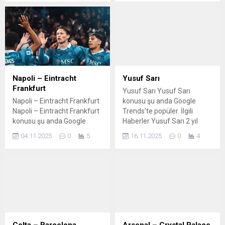
haber Manchester City
yıldızı Erling Haaland'dan
olay itiraf! GENİŞ ÖZET | City,
Liverpool'u ezdi geçti! Tarihi
galibiyet… CANLI |
Manchester City – Liverpool
Manchester City, Liverpool'u
dağıttı Kaynak: Google
Napoli – Eintracht
Yusuf Sarı
Trends
Frankfurt
Yusuf Sarı Yusuf Sarı
Napoli – Eintracht Frankfurt
konusu şu anda Google
Napoli – Eintracht Frankfurt
Trends’te popüler. İlgili
konusu şu anda Google
Haberler Yusuf Sarı 2 yıl
Trends’te popüler. İlgili
sonra Yusuf Sarı kimdir
04.11.2025
0
5
16.11.2025
0
4
Haberler Napoli – Eintracht
nereli kaç yaşında? Yusuf
Frankfurt maçı ne zaman,
Sarı hangi takımlarda
saat kaçta, hangi kanalda?
oynadı? YUSUF SARI
Napoli-Eintracht Franfurt
KİMDİR? Yusuf Sarı Hangi
maçı izle: Ne zaman ve saat
Takımda Oynuyor, Kaç
kaçta? Hangi kanalda canlı
Yaşında, Nereli, Hangi
yayınlanacak? Napoli-
Mevkide Oynuyor? 2 Yıl
Eintracht Franfurt MAÇI
Aradan Sonra A Milli Takım
CANLI İZLE | Napoli-Eintracht
Aday...