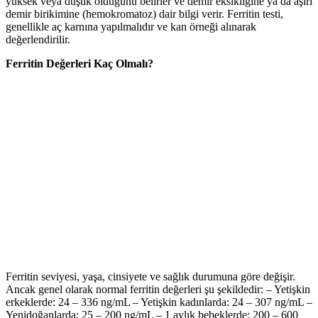
yüksek veya düşük olduğunu belirler ve demir eksikliğine ya da aşırı
demir birikimine (hemokromatoz) dair bilgi verir. Ferritin testi,
genellikle aç karnına yapılmalıdır ve kan örneği alınarak
değerlendirilir.
Ferritin Değerleri Kaç Olmalı?
Ferritin seviyesi, yaşa, cinsiyete ve sağlık durumuna göre değişir.
Ancak genel olarak normal ferritin değerleri şu şekildedir: – Yetişkin
erkeklerde: 24 – 336 ng/mL – Yetişkin kadınlarda: 24 – 307 ng/mL –
Yenidoğanlarda: 25 – 200 ng/mL – 1 aylık bebeklerde: 200 – 600