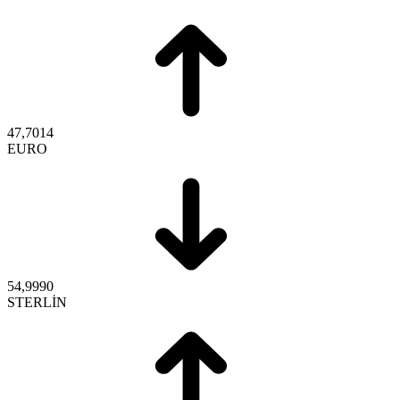
47,7014
EURO
54,9990
STERLİN