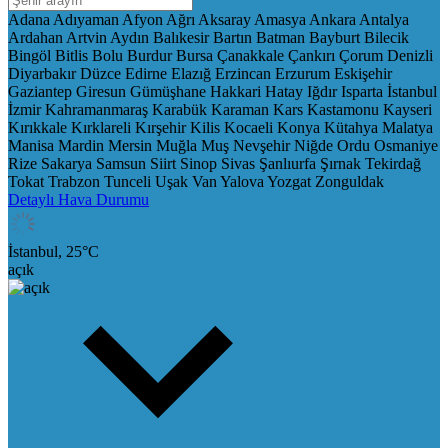
Adana
Adıyaman
Afyon
Ağrı
Aksaray
Amasya
Ankara
Antalya
Ardahan
Artvin
Aydın
Balıkesir
Bartın
Batman
Bayburt
Bilecik
Bingöl
Bitlis
Bolu
Burdur
Bursa
Çanakkale
Çankırı
Çorum
Denizli
Diyarbakır
Düzce
Edirne
Elazığ
Erzincan
Erzurum
Eskişehir
Gaziantep
Giresun
Gümüşhane
Hakkari
Hatay
Iğdır
Isparta
İstanbul
İzmir
Kahramanmaraş
Karabük
Karaman
Kars
Kastamonu
Kayseri
Kırıkkale
Kırklareli
Kırşehir
Kilis
Kocaeli
Konya
Kütahya
Malatya
Manisa
Mardin
Mersin
Muğla
Muş
Nevşehir
Niğde
Ordu
Osmaniye
Rize
Sakarya
Samsun
Siirt
Sinop
Sivas
Şanlıurfa
Şırnak
Tekirdağ
Tokat
Trabzon
Tunceli
Uşak
Van
Yalova
Yozgat
Zonguldak
Detaylı Hava Durumu
İstanbul,
25
°C
açık