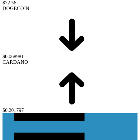
$72.56
DOGECOIN
$0.068981
CARDANO
$0.201797