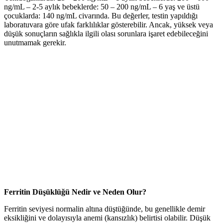
ng/mL – 2-5 aylık bebeklerde: 50 – 200 ng/mL – 6 yaş ve üstü
çocuklarda: 140 ng/mL civarında. Bu değerler, testin yapıldığı
laboratuvara göre ufak farklılıklar gösterebilir. Ancak, yüksek veya
düşük sonuçların sağlıkla ilgili olası sorunlara işaret edebileceğini
unutmamak gerekir.
Ferritin Düşüklüğü Nedir ve Neden Olur?
Ferritin seviyesi normalin altına düştüğünde, bu genellikle demir
eksikliğini ve dolayısıyla anemi (kansızlık) belirtisi olabilir. Düşük