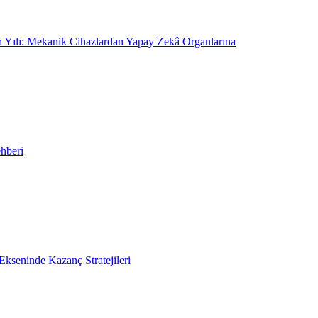
On Yılı: Mekanik Cihazlardan Yapay Zekâ Organlarına
hberi
kseninde Kazanç Stratejileri