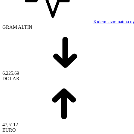
Kıdem tazminatına u
GRAM ALTIN
6.225,69
DOLAR
47,5112
EURO