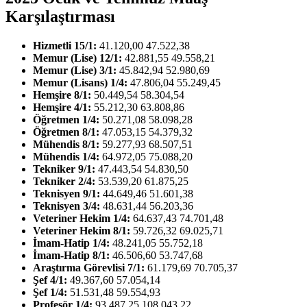
Karşılaştırması
Hizmetli 15/1:
41.120,00 47.522,38
Memur (Lise) 12/1:
42.881,55 49.558,21
Memur (Lise) 3/1:
45.842,94 52.980,69
Memur (Lisans) 1/4:
47.806,04 55.249,45
Hemşire 8/1:
50.449,54 58.304,54
Hemşire 4/1:
55.212,30 63.808,86
Öğretmen 1/4:
50.271,08 58.098,28
Öğretmen 8/1:
47.053,15 54.379,32
Mühendis 8/1:
59.277,93 68.507,51
Mühendis 1/4:
64.972,05 75.088,20
Tekniker 9/1:
47.443,54 54.830,50
Tekniker 2/4:
53.539,20 61.875,25
Teknisyen 9/1:
44.649,46 51.601,38
Teknisyen 3/4:
48.631,44 56.203,36
Veteriner Hekim 1/4:
64.637,43 74.701,48
Veteriner Hekim 8/1:
59.726,32 69.025,71
İmam-Hatip 1/4:
48.241,05 55.752,18
İmam-Hatip 8/1:
46.506,60 53.747,68
Araştırma Görevlisi 7/1:
61.179,69 70.705,37
Şef 4/1:
49.367,60 57.054,14
Şef 1/4:
51.531,48 59.554,93
Profesör 1/4:
93.487,25 108.043,22