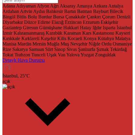
Adana
Adıyaman
Afyon
Ağrı
Aksaray
Amasya
Ankara
Antalya
Ardahan
Artvin
Aydın
Balıkesir
Bartın
Batman
Bayburt
Bilecik
Bingöl
Bitlis
Bolu
Burdur
Bursa
Çanakkale
Çankırı
Çorum
Denizli
Diyarbakır
Düzce
Edirne
Elazığ
Erzincan
Erzurum
Eskişehir
Gaziantep
Giresun
Gümüşhane
Hakkari
Hatay
Iğdır
Isparta
İstanbul
İzmir
Kahramanmaraş
Karabük
Karaman
Kars
Kastamonu
Kayseri
Kırıkkale
Kırklareli
Kırşehir
Kilis
Kocaeli
Konya
Kütahya
Malatya
Manisa
Mardin
Mersin
Muğla
Muş
Nevşehir
Niğde
Ordu
Osmaniye
Rize
Sakarya
Samsun
Siirt
Sinop
Sivas
Şanlıurfa
Şırnak
Tekirdağ
Tokat
Trabzon
Tunceli
Uşak
Van
Yalova
Yozgat
Zonguldak
Detaylı Hava Durumu
İstanbul,
25
°C
açık