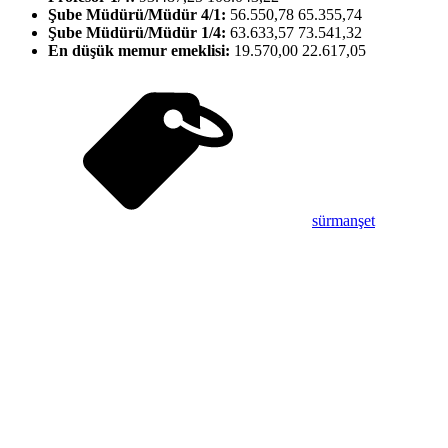
Şube Müdürü/Müdür 4/1:
56.550,78 65.355,74
Şube Müdürü/Müdür 1/4:
63.633,57 73.541,32
En düşük memur emeklisi:
19.570,00 22.617,05
sürmanşet