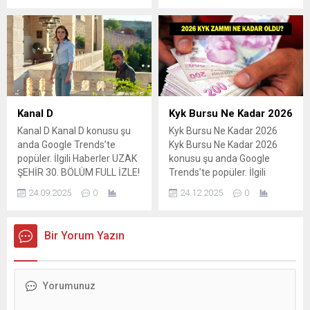
zaman, saat kaçta, hangi
kanalda? Galatasaray, Ajax
Deplasmanında Ajax –
Galatasaray Şampiyonlar
Ligi maçı ne zaman, hangi
kanalda? Ajax – Galatasaray
Şampiyonlar Ligi...
Kanal D
Kyk Bursu Ne Kadar 2026
Kanal D Kanal D konusu şu
Kyk Bursu Ne Kadar 2026
anda Google Trends’te
Kyk Bursu Ne Kadar 2026
popüler. İlgili Haberler UZAK
konusu şu anda Google
ŞEHİR 30. BÖLÜM FULL İZLE!
Trends’te popüler. İlgili
Kanal D Uzak Şehir 30. son
Haberler KYK BURSU NE
24.09.2025
0
24.12.2025
0
bölüm tek parça izle, full HD!
KADAR 2026? KYK burs
Uzak Şehir 30. Bölüm izle:
zammı kaç TL olacak? 2026
"Cihan Boran'ı İstanbul'da
KYK kredisi ne kadar
Bir Yorum Yazın
buldu!" Kanal D ile Uzak
yatacak? 2026 KYK burs
Şehir son bölüm yayınlandı!
ücreti ne kadar, kaç TL
Kanal D Ana...
olacak? Ocak 2026 yeni KYK
burs ve...