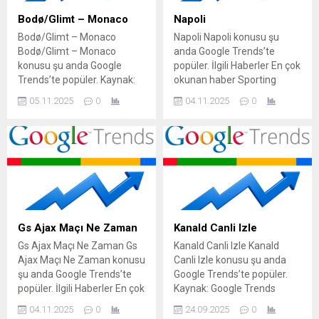
Bodø/Glimt – Monaco
Napoli
Bodø/Glimt – Monaco
Napoli Napoli konusu şu
Bodø/Glimt – Monaco
anda Google Trends’te
konusu şu anda Google
popüler. İlgili Haberler En çok
Trends’te popüler. Kaynak:
okunan haber Sporting
Google Trends
Lizbon’un şansı İtalyanlara
05.11.2025
0
04.11.2025
0
tutmuyor… Napoli evinde
kaybetmiyor! İşte Misli’den
Günün Tüyoları Napoli –
Eintracht Frankfurt maçı ne
zaman, saat kaçta, hangi
kanalda? Napoli – Como
maçı ne zaman, saat kaçta
ve hangi kanalda? (Serie
A)...
Gs Ajax Maçı Ne Zaman
Kanald Canli Izle
Gs Ajax Maçı Ne Zaman Gs
Kanald Canli Izle Kanald
Ajax Maçı Ne Zaman konusu
Canli Izle konusu şu anda
şu anda Google Trends’te
Google Trends’te popüler.
popüler. İlgili Haberler En çok
Kaynak: Google Trends
okunan haber Ajax –
04.11.2025
0
24.09.2025
0
Galatasaray maçı ne