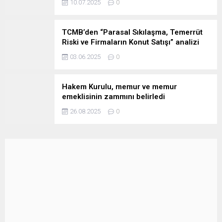
10.07.2025
0
TCMB’den “Parasal Sıkılaşma, Temerrüt
Riski ve Firmaların Konut Satışı” analizi
03.06.2025
0
Hakem Kurulu, memur ve memur
emeklisinin zammını belirledi
26.08.2025
0