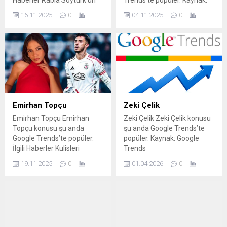
Haberler Rabia Soytürk'ün
Trends’te popüler. Kaynak:
cesur tarzına yorum yağdı!
Google Trends
16.11.2025
0
04.11.2025
0
Rabia Soytürk: Torreira ile
ilişki yaşamadım – Magazin
haberleri Rabia Soytürk'ten
Lucas Torreira yanıtı! Lucas
Torreira'nın Rabia Soytürk'le
Aşk Yaşadığını Duyunca
Sinirden Kuduran Devrim
Özkan'dan Olay Hamleler!
HABERLER: Yeni aşk
Emirhan Topçu
Zeki Çelik
bombası! Rabia...
Emirhan Topçu Emirhan
Zeki Çelik Zeki Çelik konusu
Topçu konusu şu anda
şu anda Google Trends’te
Google Trends’te popüler.
popüler. Kaynak: Google
İlgili Haberler Kulisleri
Trends
sallayan iddia! Demet
19.11.2025
0
01.04.2026
0
Özdemir ve Emirhan Topçu
aşk mı yaşıyor? Olay iddia!
Demet Özdemir ve Emirhan
Topçu ile aşk yaşıyor
Beşiktaş'a Emirhan Topçu
müjdesi! Çalışmalara başladı