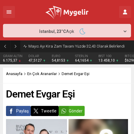
İstanbul,
23
°C
Açık
Nisan Ayı Enflasyonu Açıklandı: Beklentiler Aşıldı
DOLAR
EURO
STERLİN
BIST 100
BITCOIN
ETHER
47,5127
54,8153
64,1654
13.458,10
$62967
$1868
Anasayfa
En Çok Arananlar
Demet Evgar Eşi
Demet Evgar Eşi
Paylaş
Tweetle
Gönder