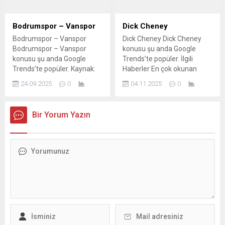
– Futbol – Spor Haberleri
Emirhan Topçu, Türkiye –
Bulgaristan maçında...
Bodrumspor – Vanspor
Dick Cheney
Bodrumspor – Vanspor
Dick Cheney Dick Cheney
Bodrumspor – Vanspor
konusu şu anda Google
konusu şu anda Google
Trends’te popüler. İlgili
Trends’te popüler. Kaynak:
Haberler En çok okunan
Google Trends
haber Irak işgalinin mimarı
24.09.2025
0
04.11.2025
0
Dick Cheney hayatını
kaybetti Dick Cheney öldü
Irak savaşının baş
Bir Yorum Yazın
mimarlarından Dick Cheney
öldü Eski ABD Başkan
Yardımcısı Dick Cheney
hayatını kaybetti Kaynak:
Google Trends