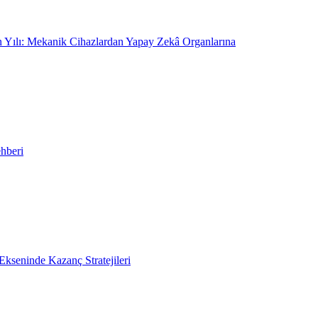
On Yılı: Mekanik Cihazlardan Yapay Zekâ Organlarına
hberi
kseninde Kazanç Stratejileri