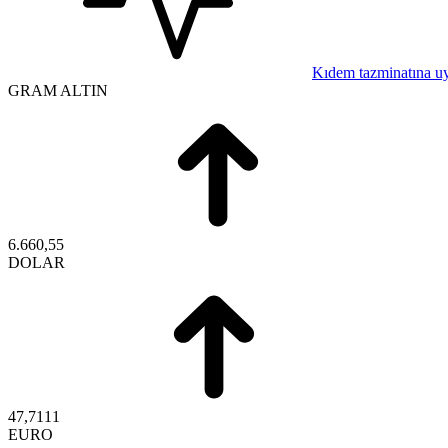
Kıdem tazminatına u
GRAM ALTIN
6.660,55
DOLAR
47,7111
EURO