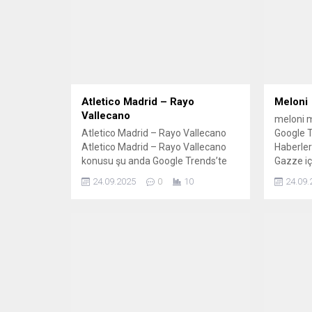
Atletico Madrid – Rayo
Meloni
Vallecano
meloni 
Atletico Madrid – Rayo Vallecano
Google Tr
Atletico Madrid – Rayo Vallecano
Haberler
konusu şu anda Google Trends’te
Gazze iç
popüler. İlgili Haberler Atletico
Hükümeti
24.09.2025
0
10
24.09.
Madrid, Rayo Vallecano'yu
Uluslarar
yıldızlarıyla yıktı Inter Miami Messi'yi
Hamas’a 
takımda tutabilmek için en yakın
Başbakan
arkadaşını da transfer etmeyi kabul
New York
etti Real Madrid 19 yaşındaki genç
Başbakan
yıldızı 20 milyon euroya satışa
hedef al
çıkardı! Atletico...
Google...