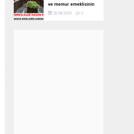
ve memur emeklisinin
zammını belirledi
26.08.2025
0