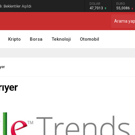
GRAM ALTIN
DOLAR
EURO
: Beklentiler Aşıldı
6.544,76
47,7013
55,0086
Kripto
Borsa
Teknoloji
Otomobil
yer
ıyer