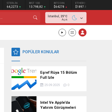
STERLİN
BIST 100
BITCOIN
ETHEREUM
XRP
64,2273
13.798,82
$64278
$1897.87
$1.02
İstanbul,
25
°C
Açık
POPÜLER KONULAR
Eşref Rüya 15 Bölüm
Full Izle
25.09.2025
0
Intel Ve Apple’da
Yatırım Görüşmeleri