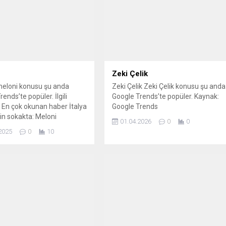
Zeki Çelik
meloni konusu şu anda
Zeki Çelik Zeki Çelik konusu şu anda
ends’te popüler. İlgili
Google Trends’te popüler. Kaynak:
 En çok okunan haber İtalya
Google Trends
in sokakta: Meloni
01.04.2026
0
0
’ne karşı genel grev İtalya:
2025
0
10
ası baskı İsrail’e değil,
yöneltilmeli İtalya
ı Meloni, Katar Emiri ile
’ta görüştü İtalya’da
 Meloni dahil kadınları
an site kapatıldı Kaynak: