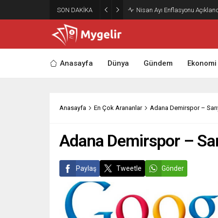
SON DAKİKA
Nisan Ayı Enflasyonu Açıklandı
Anasayfa
Dünya
Gündem
Ekonomi
Anasayfa
En Çok Arananlar
Adana Demirspor – Sarı
Adana Demirspor – Sar
Paylaş
Tweetle
Gönder