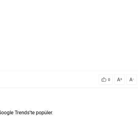
A
A
+
-
0
oogle Trends’te popüler.