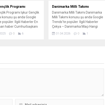
ençlik Programı
Danimarka Milli Takımı
nçlik Programı Işkur Gençlik
Danimarka Milli Takımı Danimarka
ı konusu şu anda Google
Milli Takımı konusu şu anda Google
 popüler. İlgili Haberler En
Trends’te popüler. İlgili Haberler
nan haber Cumhurbaşkanı
Çekya – Danimarka Maçı Hangi
duyurdu: İŞKUR Gençlik
Kanalda? Canlı İzle Çekya-
2025
0
6
01.04.2026
0
1
'nda kontenjanlar artıyor
Danimarka maçı ne zaman? Saat
ençlik Programı ne zaman
kaçta, hangi kanalda canlı
? İŞKUR Gençlik Programı
yayınlanacak? Bugünkü Çekya –
arı şartları neler? İŞKUR
Danimarka Dünya Kupası Elemeleri
Programı başvuruları ne
UEFA maçı nasıl izlenir: Canlı yayın,
şlıyor? Kontenjan arttı mı,
TV kanalı ve başlama saati...
..