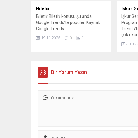
Biletix
Işkur G
Biletix Biletix konusu şu anda
Işkur Ge
Google Trends’te popüler. Kaynak:
Program
Google Trends
Trends’te
çok oku
19.11.2025
0
1
Erdoğan 
30.09.
Programı
İŞKUR G
başlıyor
başvurul
Bir Yorum Yazın
Gençlik 
zaman ba
ne kadar.