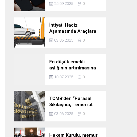
Başladı
25.09.2025
0
İhtiyati Haciz
Aşamasında Araçlara
Yakalama Şerhi
03.06.2025
0
Konulamaz!
En düşük emekli
aylığının artırılmasına
yönelik teklif kabul
10.07.2025
0
edildi
TCMB’den “Parasal
Sıkılaşma, Temerrüt
Riski ve Firmaların
03.06.2025
0
Konut Satışı” analizi
Hakem Kurulu, memur